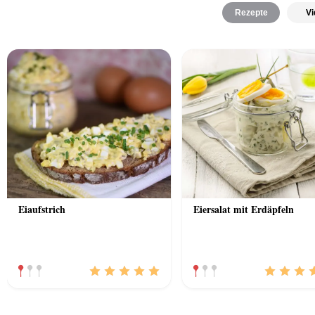
Rezepte
Vi
Eiaufstrich
Eiersalat mit Erdäpfeln