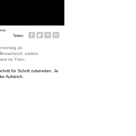
erk)
Teilen:
Facebook
Twitter
Pin it
Whatsapp senden
erwertung als
 Brotaufstrich, sondern
Ihnen im Video.
chritt für Schritt zubereiten. Je
er Aufstrich.