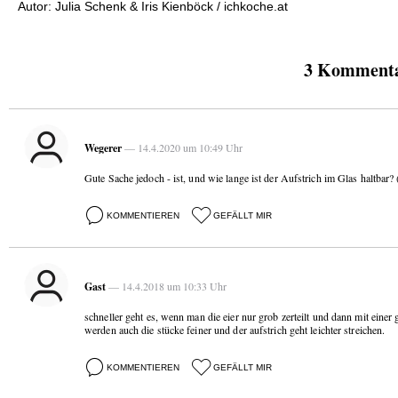
Autor: Julia Schenk & Iris Kienböck / ichkoche.at
3 Kommentar
Wegerer
— 14.4.2020 um 10:49 Uhr
Gute Sache jedoch - ist, und wie lange ist der Aufstrich im Glas haltbar
KOMMENTIEREN
GEFÄLLT MIR
Gast
— 14.4.2018 um 10:33 Uhr
schneller geht es, wenn man die eier nur grob zerteilt und dann mit einer 
werden auch die stücke feiner und der aufstrich geht leichter streichen.
KOMMENTIEREN
GEFÄLLT MIR