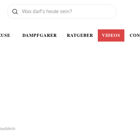
Was wollen Sie suchen
Suchen
EUSE
DAMPFGARER
RATGEBER
VIDEOS
CO
iaufstrich