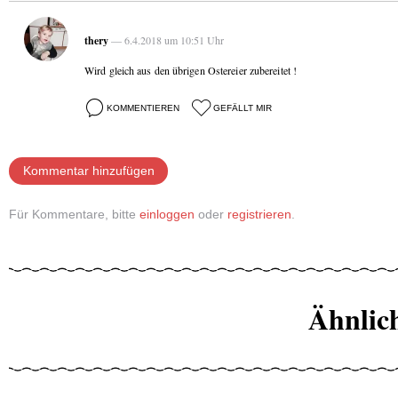
thery
— 6.4.2018 um 10:51 Uhr
Wird gleich aus den übrigen Ostereier zubereitet !
KOMMENTIEREN
GEFÄLLT MIR
Kommentar hinzufügen
Für Kommentare, bitte
einloggen
oder
registrieren
.
Ähnlic