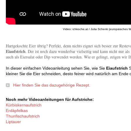
Video: ichkoche.at / Julia Schenk (europäisches W
Hartgekochte Eier übrig? Perfekt, denn nichts eignet sich besser zur Restev
Eiaufstrich
. Der ist noch dazu wunderbar vielseitig und kann nicht nur als
auch als Eiersalat oder Dip verwendet werden. Wie er gelingt, zeigen wir 
In dieser einfachen Videoanleitung sehen Sie, wie Sie
Eiaufstrich
S
kleiner Sie die Eier schneiden, desto feiner wird natürlich am Ende d
Hier finden Sie das dazugehörige Rezept.
Noch mehr Videoanleitungen für Aufstriche:
Kürbiskernaufstrich
Erdäpfelkas
Thunfischaufstrich
Liptauer