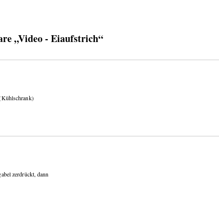
e „Video - Eiaufstrich“
? (Kühlschrank)
gabel zerdrückt, dann