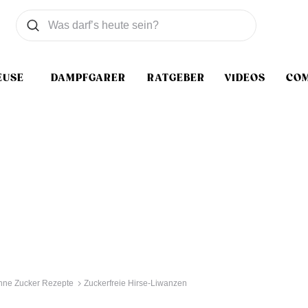
Was wollen Sie suchen
Suchen
EUSE
DAMPFGARER
RATGEBER
VIDEOS
CO
hne Zucker Rezepte
Zuckerfreie Hirse-Liwanzen