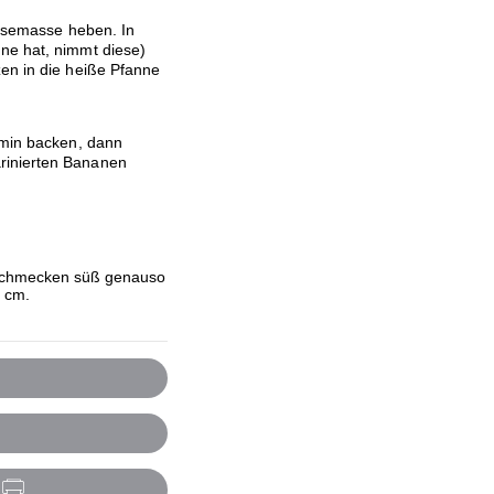
irsemasse heben. In
ne hat, nimmt diese)
zen in die heiße Pfanne
 min backen, dann
rinierten Bananen
schmecken süß genauso
2 cm.