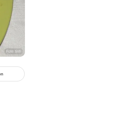
Foto: tinti
en