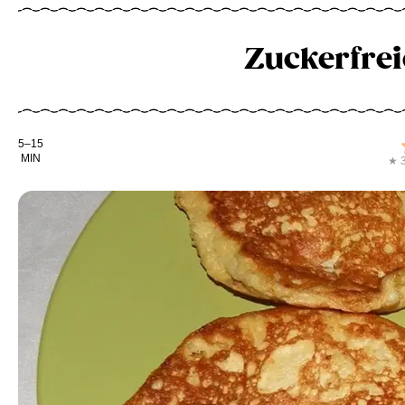
Zuckerfrei
Kochdauer
5–15
MIN
★ 3