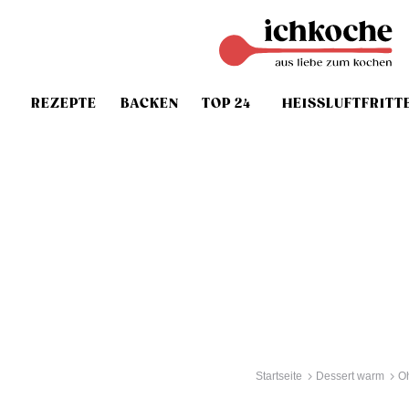
REZEPTE
BACKEN
TOP 24
HEISSLUFTFRITT
Startseite
Dessert warm
O