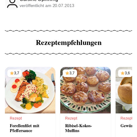
veröffentlicht am 20.07.2013
Rezeptempfehlungen
3,7
3,7
3,6
Rezept
Rezept
Rezept
Forellenfilet mit
Ribisel-Kokos-
Gewürz-
Pfeffersauce
Muffins