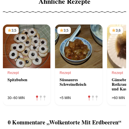
Ähnliche Rezepte
3,5
3,5
3,6
Rezept
Rezept
Rezept
Spitzbuben
Süsssaures
Gänsebru
Schweinefleisch
Rotkraut
und Kast
30–60 MIN
<5 MIN
>60 MIN
0 Kommentare „Wolkentorte Mit Erdbeeren“