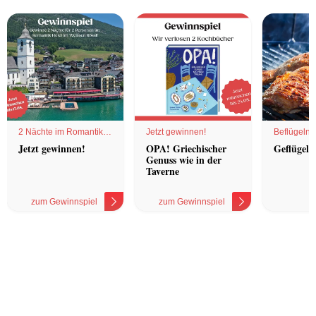
2 Nächte im Romantik
Jetzt gewinnen!
Beflügelnd
Hotel
Jetzt gewinnen!
OPA! Griechischer
Geflügel 
Genuss wie in der
Taverne
zum Gewinnspiel
zum Gewinnspiel
z