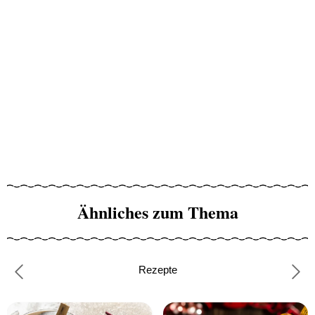
Ähnliches zum Thema
Rezepte
Previous
Nex