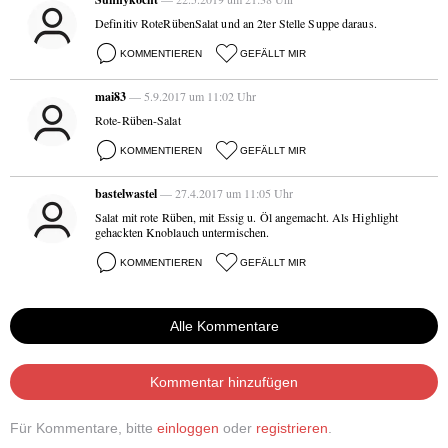
Definitiv RoteRübenSalat und an 2ter Stelle Suppe daraus.
KOMMENTIEREN
GEFÄLLT MIR
mai83
— 5.9.2017 um 11:02 Uhr
Rote-Rüben-Salat
KOMMENTIEREN
GEFÄLLT MIR
bastelwastel
— 27.4.2017 um 11:05 Uhr
Salat mit rote Rüben, mit Essig u. Öl angemacht. Als Highlight
gehackten Knoblauch untermischen.
KOMMENTIEREN
GEFÄLLT MIR
Alle Kommentare
Kommentar hinzufügen
Für Kommentare, bitte
einloggen
oder
registrieren
.