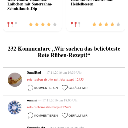
Laibchen mit Sauerrahm-
Heidelbeeren
Schnittlauch-Dip
232 Kommentare „Wir suchen das beliebteste
Rote Rüben-Rezept!“
SandRad
— 17.11.2016 um 19:39 Uhr
rote-rueben-risotto-mit-feta-rezept-12955
KOMMENTIEREN
GEFÄLLT MIR
omami
— 17.11.2016 um 18:00 Uhr
rote-rueben-salat-rezept-222429
KOMMENTIEREN
GEFÄLLT MIR
Sunnykocht
— 22.5.2019 um 21:38 Uhr