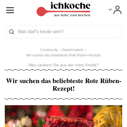
Toggle
Toggle
Was wollen Sie suchen
Suchen
Community
Gewinnspiele
Wir suchen das beliebteste Rote Rüben-Rezept!
Was zaubern Sie aus der roten Knolle?
Wir suchen das beliebteste Rote Rüben-
Rezept!