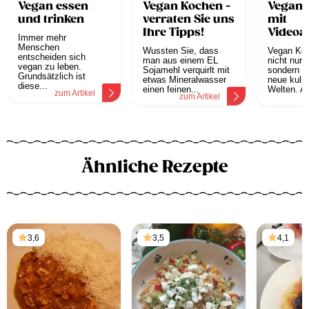
Vegan essen
Vegan Kochen -
Vegane
und trinken
verraten Sie uns
mit
Ihre Tipps!
Videoa
Immer mehr
Menschen
Wussten Sie, dass
Vegan Koc
entscheiden sich
man aus einem EL
nicht nur 
vegan zu leben.
Sojamehl verquirlt mit
sondern er
Grundsätzlich ist
etwas Mineralwasser
neue kulin
diese...
einen feinen...
Welten. Au
zum Artikel
zum Artikel
z
Ähnliche Rezepte
3,6
3,5
4,1