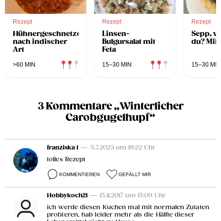
Rezept
Rezept
Rezept
Hühnergeschnetzeltes
Linsen-
Sepp, w
nach indischer
Bulgursalat mit
du? Mil
Art
Feta
>60 MIN
15–30 MIN
15–30 MIN
3 Kommentare „Winterlicher
Carobgugelhupf“
franziska 1
— 5.7.2023 um 19:22 Uhr
tolles Rezept
KOMMENTIEREN
GEFÄLLT MIR
Hobbykoch21
— 15.11.2017 um 15:09 Uhr
ich werde diesen Kuchen mal mit normalen Zutaten
probieren, hab leider mehr als die Hälfte dieser