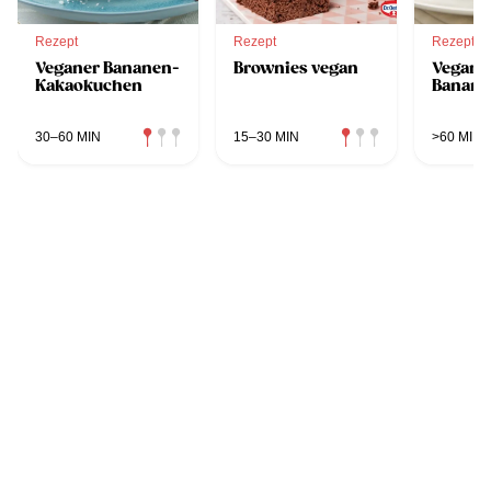
Rezept
Rezept
Rezept
Veganer Bananen-
Brownies vegan
Vegane
Kakaokuchen
Banane
30–60 MIN
15–30 MIN
>60 MIN