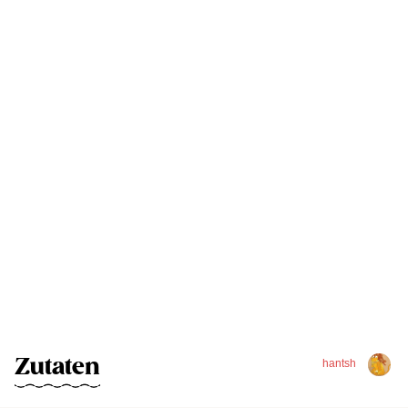
Zutaten
hantsh