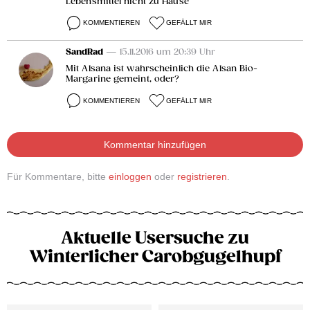
Lebensmittel nicht zu Hause
KOMMENTIEREN
GEFÄLLT MIR
SandRad
— 15.11.2016 um 20:39 Uhr
Mit Alsana ist wahrscheinlich die Alsan Bio-
Margarine gemeint, oder?
KOMMENTIEREN
GEFÄLLT MIR
Kommentar hinzufügen
Für Kommentare, bitte
einloggen
oder
registrieren
.
Aktuelle Usersuche zu
Winterlicher Carobgugelhupf