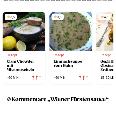
3,5
3,6
4,5
Rezept
Rezept
Rezept
Clam Chowder
Einmachsuppe
Gegrillt
mit
vom Huhn
Obstsala
Miesmuscheln
Erdbeer
Ananas,
und Gra
>60 MIN
>60 MIN
15–30 MIN
0 Kommentare „Wiener Fürstensauce“