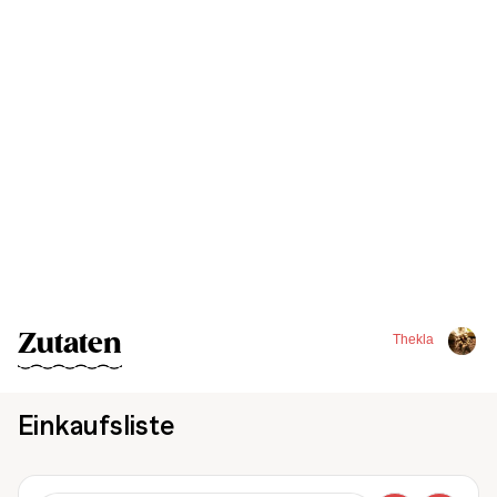
Zutaten
Thekla