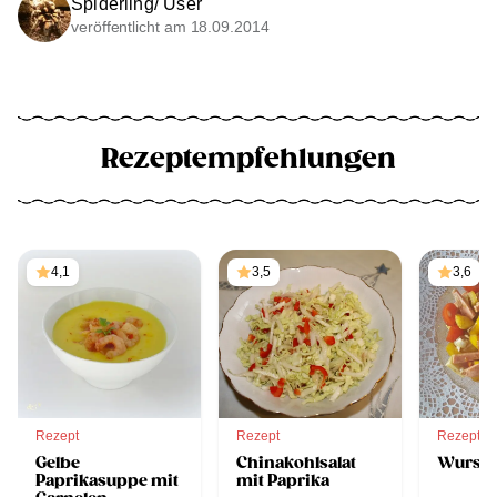
Spiderling/ User
veröffentlicht am 18.09.2014
Rezeptempfehlungen
4,1
3,5
3,6
Rezept
Rezept
Rezept
Gelbe
Chinakohlsalat
Wurst-
Paprikasuppe mit
mit Paprika