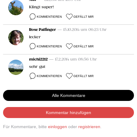
Klingt super!
KOMMENTIEREN
GEFÄLLT MIR
Rose Palfinger
— 15.10.2014 um 06:23 Uhr
lecker
KOMMENTIEREN
GEFÄLLT MIR
michi2212
— 17.2.2014 um 08:56 Uhr
sehr gut
KOMMENTIEREN
GEFÄLLT MIR
Alle Kommentare
Kommentar hinzufügen
Für Kommentare, bitte
einloggen
oder
registrieren
.