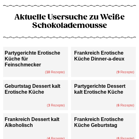
Aktuelle Usersuche zu Weiße
Schokolademousse
Partygerichte Erotische
Frankreich Erotische
Küche für
Küche Dinner-a-deux
Feinschmecker
(
10
Rezepte)
(
9
Rezepte)
Geburtstag Dessert kalt
Partygerichte Dessert
Erotische Küche
kalt Erotische Küche
(
3
Rezepte)
(
6
Rezepte)
Frankreich Dessert kalt
Frankreich Erotische
Alkoholisch
Küche Geburtstag
(
4
Rezepte)
(
6
Rezepte)