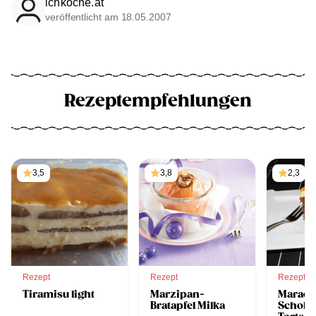
ichkoche.at
veröffentlicht am 18.05.2007
Rezeptempfehlungen
3,5
3,8
2,3
Rezept
Rezept
Rezept
Tiramisu light
Marzipan-
Maracu
Bratapfel Milka
Schok