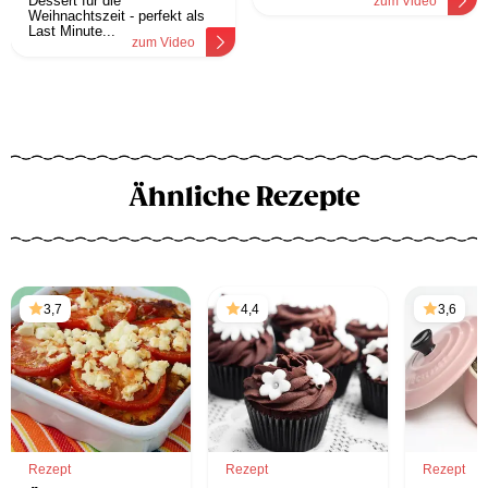
Dessert für die
zum Video
Weihnachtszeit - perfekt als
Last Minute...
zum Video
Ähnliche Rezepte
3,7
4,4
3,6
Rezept
Rezept
Rezept