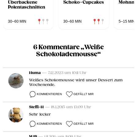
Überbackene
Schoko-Cupcakes
Mohnnu
Polentaschnitten
30–60 MIN
30–60 MIN
5–15 MIN
6 Kommentare „Weiße
Schokolademousse“
Huma
— 7.12.2023 um 10:11 Uhr
Weißes Schokomousse wird unser Dessert zum
Wochenende.
KOMMENTIEREN
GEFÄLLT MIR
Steffi-H
— 18.1.2015 um 13:09 Uhr
Sehr lecker
KOMMENTIEREN
GEFÄLLT MIR
MJP
— 1.11.2014 um 11:09 Uhr