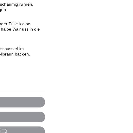
g schaumig rühren.
gen.
nder Tülle kleine
 halbe Walnuss in die
ssbusserl im
ellbraun backen.