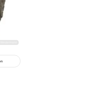
l Westermann
en