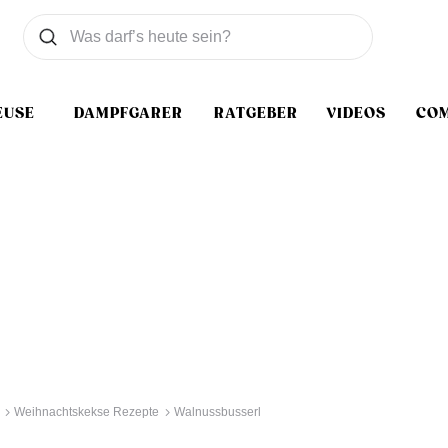
Was wollen Sie suchen
Suchen
EUSE
DAMPFGARER
RATGEBER
VIDEOS
CO
Weihnachtskekse Rezepte
Walnussbusserl