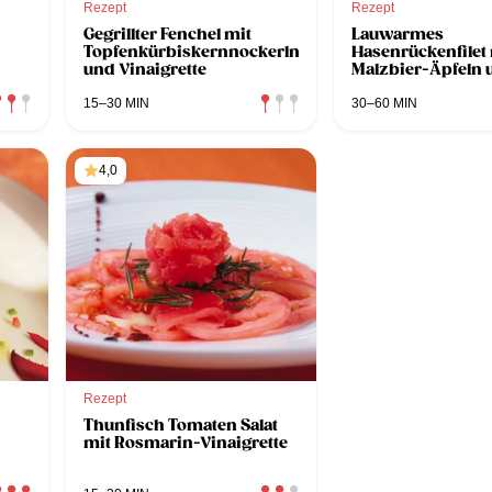
Rezept
Rezept
Gegrillter Fenchel mit
Lauwarmes
Topfenkürbiskernnockerln
Hasenrückenfilet
und Vinaigrette
Malzbier-Äpfeln 
Honigvinaigrette
15–30 MIN
30–60 MIN
4,0
Rezept
Thunfisch Tomaten Salat
mit Rosmarin-Vinaigrette