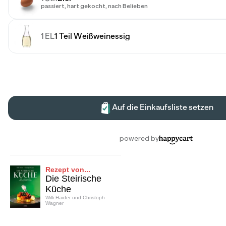
Rezept von...
Die Steirische
Küche
Willi Haider und Christoph
Wagner