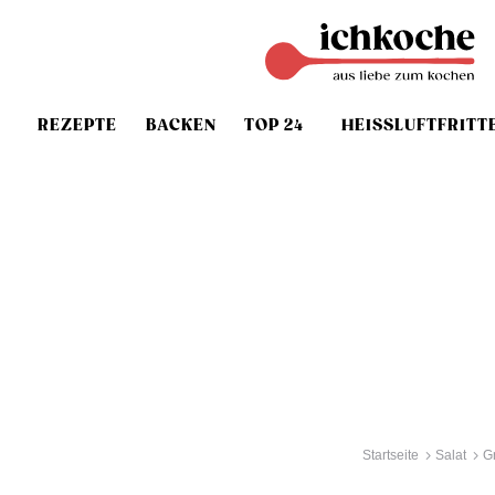
REZEPTE
BACKEN
TOP 24
HEISSLUFTFRITT
Startseite
Salat
G