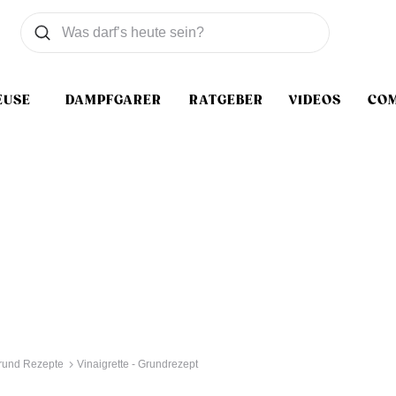
Was wollen Sie suchen
Suchen
EUSE
DAMPFGARER
RATGEBER
VIDEOS
CO
rund Rezepte
Vinaigrette - Grundrezept