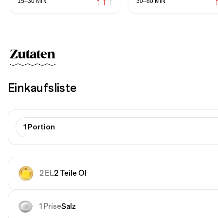
15–30 MIN
30–60 MIN
Zutaten