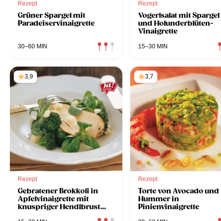
Rezept
Rezept
Grüner Spargel mit
Vogerlsalat mit Spargel
Paradeiservinaigrette
und Holunderblüten-
Vinaigrette
30–60 MIN
15–30 MIN
3,9
3,7
Rezept
Rezept
Gebratener Brokkoli in
Torte von Avocado und
Apfelvinaigrette mit
Hummer in
knuspriger Hendlbrust
Pinienvinaigrette
und Vogerlsalat