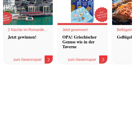
2 Nächte im Romantik
Jetzt gewinnen!
Beflügelnd
Hotel
Jetzt gewinnen!
OPA! Griechischer
Geflügel 
Genuss wie in der
Taverne
zum Gewinnspiel
zum Gewinnspiel
z