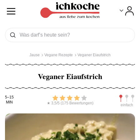
Toggle
Toggle
Was wollen Sie suchen
Suchen
Jause
Vegane Rezepte
Veganer Eiaufstrich
Veganer Eiaufstrich
Kochdauer
Bewerten
Schwierig
5–15
MIN
★ 3,5/5 (175 Bewertungen)
einfach