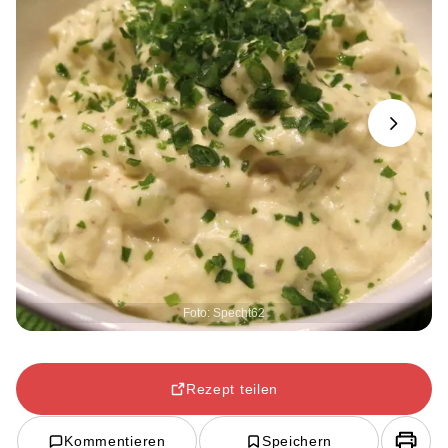
Next
Foto: Specht62
Rezept teilen
Kommentieren
Speichern