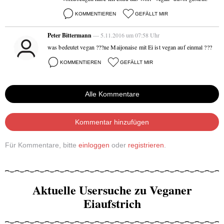
KOMMENTIEREN
GEFÄLLT MIR
Peter Bittermann
— 5.11.2016 um 07:58 Uhr
was bedeutet vegan ???ne Maijonaise mit Ei ist vegan auf einmal ???
KOMMENTIEREN
GEFÄLLT MIR
Alle Kommentare
Kommentar hinzufügen
Für Kommentare, bitte
einloggen
oder
registrieren
.
Aktuelle Usersuche zu Veganer
Eiaufstrich