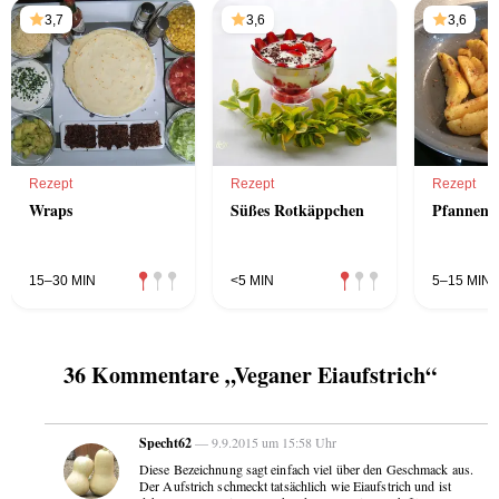
3,7
3,6
3,6
Rezept
Rezept
Rezept
Wraps
Süßes Rotkäppchen
Pfannen-
15–30 MIN
<5 MIN
5–15 MIN
36 Kommentare „Veganer Eiaufstrich“
Specht62
— 9.9.2015 um 15:58 Uhr
Diese Bezeichnung sagt einfach viel über den Geschmack aus.
Der Aufstrich schmeckt tatsächlich wie Eiaufstrich und ist