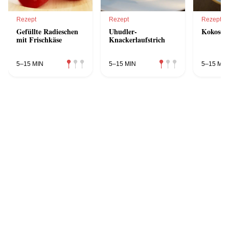
Rezept
Rezept
Rezept
Gefüllte Radieschen
Uhudler-
Kokoseis
mit Frischkäse
Knackerlaufstrich
5–15 MIN
5–15 MIN
5–15 MIN