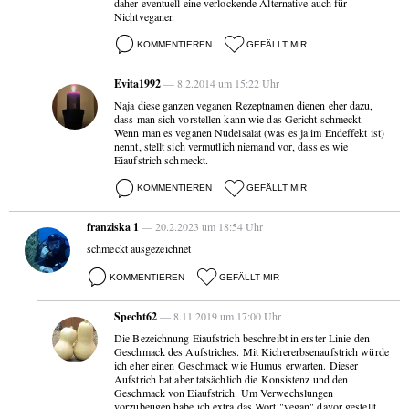
daher eventuell eine verlockende Alternative auch für
Nichtveganer.
KOMMENTIEREN
GEFÄLLT MIR
Evita1992
— 8.2.2014 um 15:22 Uhr
Naja diese ganzen veganen Rezeptnamen dienen eher dazu,
dass man sich vorstellen kann wie das Gericht schmeckt.
Wenn man es veganen Nudelsalat (was es ja im Endeffekt ist)
nennt, stellt sich vermutlich niemand vor, dass es wie
Eiaufstrich schmeckt.
KOMMENTIEREN
GEFÄLLT MIR
franziska 1
— 20.2.2023 um 18:54 Uhr
schmeckt ausgezeichnet
KOMMENTIEREN
GEFÄLLT MIR
Specht62
— 8.11.2019 um 17:00 Uhr
Die Bezeichnung Eiaufstrich beschreibt in erster Linie den
Geschmack des Aufstriches. Mit Kichererbsenaufstrich würde
ich eher einen Geschmack wie Humus erwarten. Dieser
Aufstrich hat aber tatsächlich die Konsistenz und den
Geschmack von Eiaufstrich. Um Verwechslungen
vorzubeugen habe ich extra das Wort "vegan" davor gestellt.