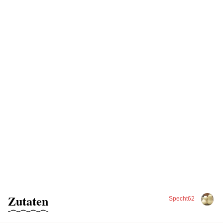
Zutaten
Specht62