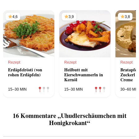
4,6
3,9
3,8
Rezept
Rezept
Rezept
Erdäpfelrösti (von
Heilbutt mit
Bratapfel
rohen Erdäpfeln)
Eierschwammerln in
Zuckerl a
Kernöl
Creme
15–30 MIN
15–30 MIN
30–60 MIN
16 Kommentare „Uhudlerschäumchen mit
Honigkrokant“