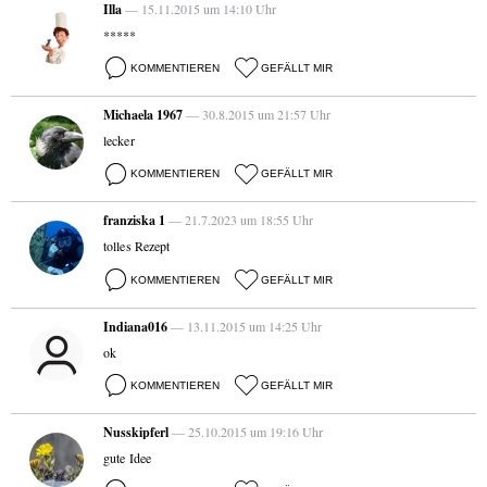
Illa
— 15.11.2015 um 14:10 Uhr
*****
KOMMENTIEREN
GEFÄLLT MIR
Michaela 1967
— 30.8.2015 um 21:57 Uhr
lecker
KOMMENTIEREN
GEFÄLLT MIR
franziska 1
— 21.7.2023 um 18:55 Uhr
tolles Rezept
KOMMENTIEREN
GEFÄLLT MIR
Indiana016
— 13.11.2015 um 14:25 Uhr
ok
KOMMENTIEREN
GEFÄLLT MIR
Nusskipferl
— 25.10.2015 um 19:16 Uhr
gute Idee