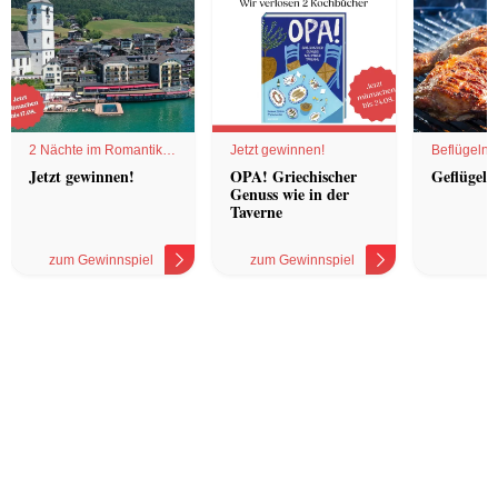
2 Nächte im Romantik
Jetzt gewinnen!
Beflügelnd
Hotel
Jetzt gewinnen!
OPA! Griechischer
Geflügel 
Genuss wie in der
Taverne
zum Gewinnspiel
zum Gewinnspiel
z