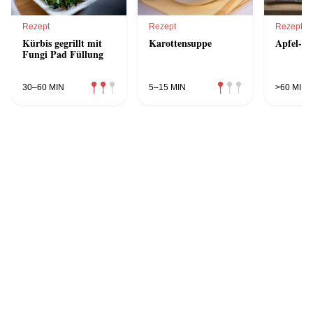
Rezept
Rezept
Rezept
Kürbis gegrillt mit
Karottensuppe
Apfel-Z
Fungi Pad Füllung
30–60 MIN
5–15 MIN
>60 MIN