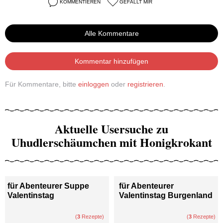
KOMMENTIEREN
GEFÄLLT MIR
Alle Kommentare
Kommentar hinzufügen
Für Kommentare, bitte
einloggen
oder
registrieren
.
Aktuelle Usersuche zu
Uhudlerschäumchen mit Honigkrokant
für Abenteurer Suppe
für Abenteurer
Valentinstag
Valentinstag Burgenland
(
3
Rezepte)
(
3
Rezepte)