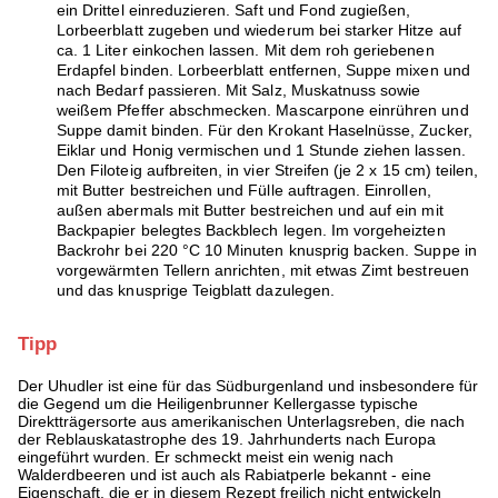
ein Drittel einreduzieren. Saft und Fond zugießen,
Lorbeerblatt zugeben und wiederum bei starker Hitze auf
ca. 1 Liter einkochen lassen. Mit dem roh geriebenen
Erdapfel binden. Lorbeerblatt entfernen, Suppe mixen und
nach Bedarf passieren. Mit Salz, Muskatnuss sowie
weißem Pfeffer abschmecken. Mascarpone einrühren und
Suppe damit binden. Für den Krokant Haselnüsse, Zucker,
Eiklar und Honig vermischen und 1 Stunde ziehen lassen.
Den Filoteig aufbreiten, in vier Streifen (je 2 x 15 cm) teilen,
mit Butter bestreichen und Fülle auftragen. Einrollen,
außen abermals mit Butter bestreichen und auf ein mit
Backpapier belegtes Backblech legen. Im vorgeheizten
Backrohr bei 220 °C 10 Minuten knusprig backen. Suppe in
vorgewärmten Tellern anrichten, mit etwas Zimt bestreuen
und das knusprige Teigblatt dazulegen.
Tipp
Der Uhudler ist eine für das Südburgenland und insbesondere für
die Gegend um die Heiligenbrunner Kellergasse typische
Direktträgersorte aus amerikanischen Unterlagsreben, die nach
der Reblauskatastrophe des 19. Jahrhunderts nach Europa
eingeführt wurden. Er schmeckt meist ein wenig nach
Walderdbeeren und ist auch als Rabiatperle bekannt - eine
Eigenschaft, die er in diesem Rezept freilich nicht entwickeln