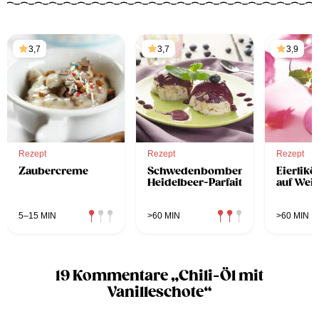
3,7
3,7
3,9
Rezept
Rezept
Rezept
Zaubercreme
Schwedenbomben-
Eierlik
Heidelbeer-Parfait
auf Wei
5–15 MIN
>60 MIN
>60 MIN
19 Kommentare „Chili-Öl mit
Vanilleschote“