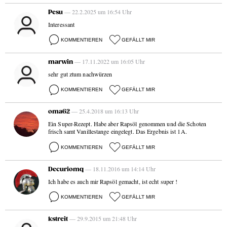
— 22.2.2025 um 16:54 Uhr
Pesu
Interessant
KOMMENTIEREN
GEFÄLLT MIR
— 17.11.2022 um 16:05 Uhr
marwin
sehr gut ztum nachwürzen
KOMMENTIEREN
GEFÄLLT MIR
— 25.4.2018 um 16:13 Uhr
oma62
Ein Super-Rezept. Habe aber Rapsöl genommen und die Schoten
frisch samt Vanillestange eingelegt. Das Ergebnis ist 1A.
KOMMENTIEREN
GEFÄLLT MIR
— 18.11.2016 um 14:14 Uhr
Decuriomq
Ich habe es auch mir Rapsöl gemacht, ist echt super !
KOMMENTIEREN
GEFÄLLT MIR
— 29.9.2015 um 21:48 Uhr
kstreit