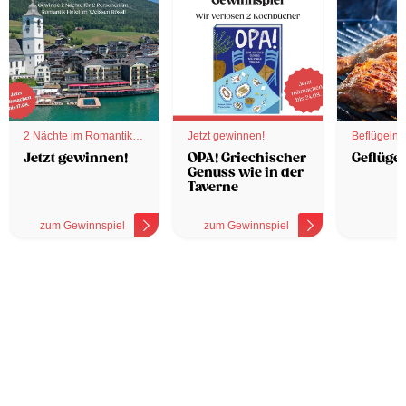
2 Nächte im Romantik
Jetzt gewinnen!
Beflügelnd
Hotel
Jetzt gewinnen!
OPA! Griechischer
Geflügel
Genuss wie in der
Taverne
zum Gewinnspiel
zum Gewinnspiel
z