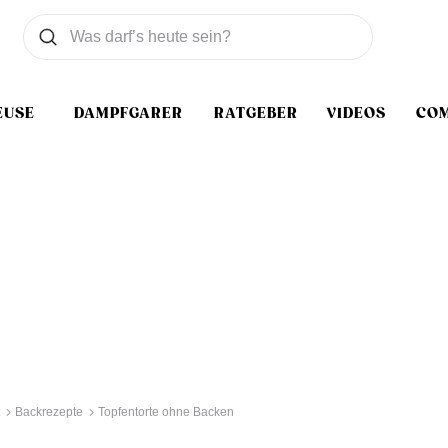
Was wollen Sie suchen
Suchen
EUSE
DAMPFGARER
RATGEBER
VIDEOS
CO
Backrezepte
Topfentorte ohne Backen