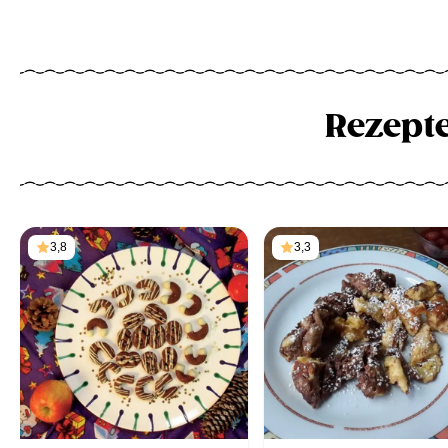
Rezept
3,8
3,3