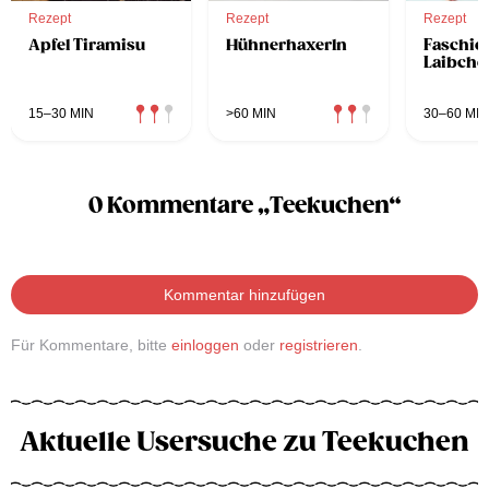
Rezept
Rezept
Rezept
Apfel Tiramisu
Hühnerhaxerln
Faschier
Laibche
15–30 MIN
>60 MIN
30–60 MIN
0 Kommentare „Teekuchen“
Kommentar hinzufügen
Für Kommentare, bitte
einloggen
oder
registrieren
.
Aktuelle Usersuche zu Teekuchen