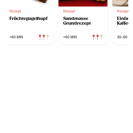
Rezept
Rezept
Rezept
Früchtegugelhupf
Sandmasse
Einfac
Grundrezept
Kaffee
>60 MIN
>60 MIN
30–60 MI