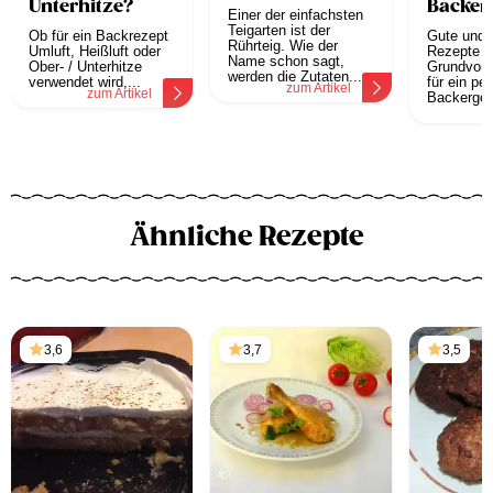
Unterhitze?
Backen
Einer der einfachsten
Teigarten ist der
Ob für ein Backrezept
Gute und 
Rührteig. Wie der
Umluft, Heißluft oder
Rezepte s
Name schon sagt,
Ober- / Unterhitze
Grundvora
werden die Zutaten...
verwendet wird,...
für ein pe
zum Artikel
zum Artikel
Backergeb
z
Ähnliche Rezepte
3,6
3,7
3,5