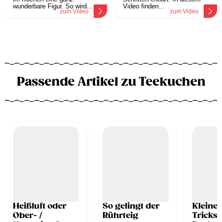
wunderbare Figur. So wird...
Video finden...
zum Video
zum Video
Passende Artikel zu Teekuchen
Heißluft oder
So gelingt der
Kleine 
Ober- /
Rührteig
Tricks