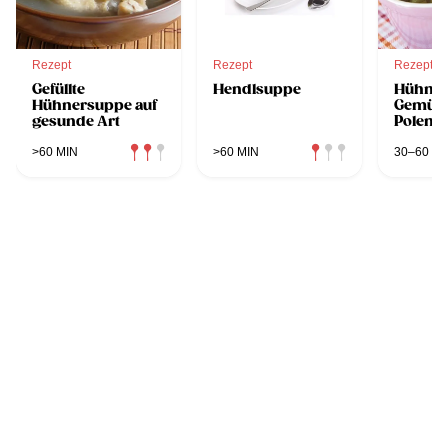
Rezept
Rezept
Rezept
Gefüllte
Hendlsuppe
Hühner
Hühnersuppe auf
Gemüse
gesunde Art
Polenta
>60 MIN
>60 MIN
30–60 MI