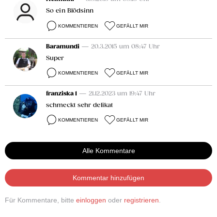
So ein Blödsinn
KOMMENTIEREN
GEFÄLLT MIR
Baramundi
— 20.3.2015 um 08:47 Uhr
Super
KOMMENTIEREN
GEFÄLLT MIR
franziska 1
— 21.12.2023 um 19:47 Uhr
schmeckt sehr delikat
KOMMENTIEREN
GEFÄLLT MIR
Alle Kommentare
Kommentar hinzufügen
Für Kommentare, bitte
einloggen
oder
registrieren
.