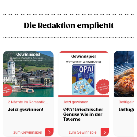
Die Redaktion empfiehlt
2 Nächte im Romantik
Jetzt gewinnen!
Beflügelnd
Hotel
Jetzt gewinnen!
OPA! Griechischer
Geflügel
Genuss wie in der
Taverne
zum Gewinnspiel
zum Gewinnspiel
z