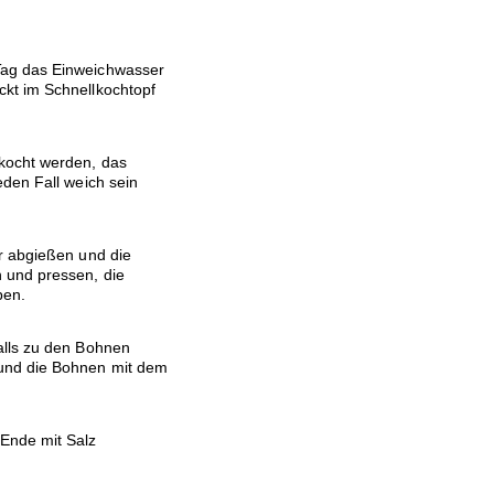
Tag das Einweichwasser
kt im Schnellkochtopf
kocht werden, das
eden Fall weich sein
r abgießen und die
 und pressen, die
ben.
alls zu den Bohnen
 und die Bohnen mit dem
Ende mit Salz