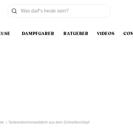
Was wollen Sie suchen
Suchen
EUSE
DAMPFGARER
RATGEBER
VIDEOS
CO
pte
Tartarenbohnenaufstrich aus dem Schnellkochtopf