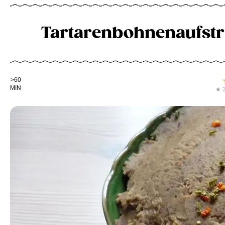
Tartarenbohnenaufstr
Kochdauer
>60
MIN
★ 3