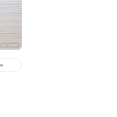
Foto: Rickerl
en