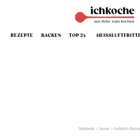
REZEPTE
BACKEN
TOP 24
HEISSLUFTFRITT
Startseite
Jause
Aufstrich Reze