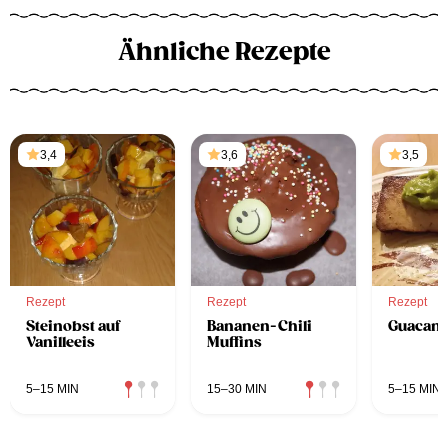
Ähnliche Rezepte
3,4
3,6
3,5
Rezept
Rezept
Rezept
Steinobst auf
Bananen-Chili
Guacam
Vanilleeis
Muffins
5–15 MIN
15–30 MIN
5–15 MIN