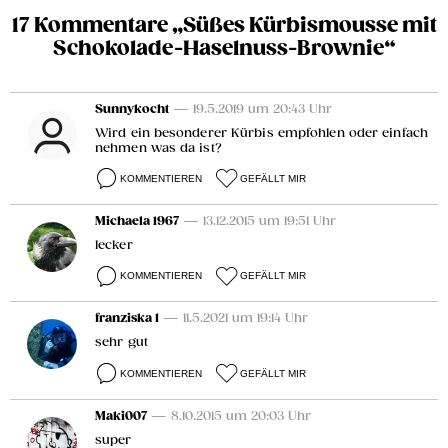
17 Kommentare „Süßes Kürbismousse mit
Schokolade-Haselnuss-Brownie“
Sunnykocht
— 19.5.2019 um 20:43 Uhr
Wird ein besonderer Kürbis empfohlen oder einfach
nehmen was da ist?
KOMMENTIEREN
GEFÄLLT MIR
Michaela 1967
— 13.12.2015 um 19:51 Uhr
lecker
KOMMENTIEREN
GEFÄLLT MIR
franziska 1
— 11.5.2021 um 19:14 Uhr
sehr gut
KOMMENTIEREN
GEFÄLLT MIR
Maki007
— 8.10.2015 um 20:03 Uhr
super