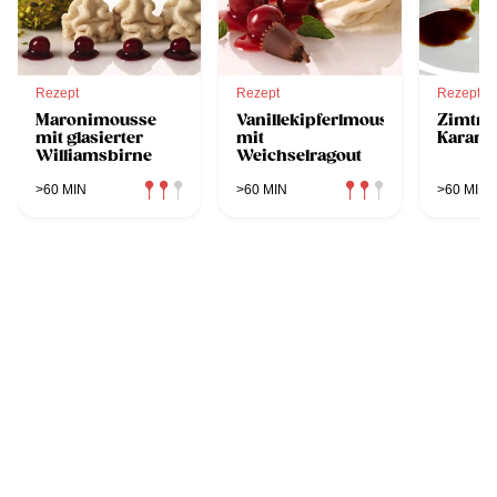
Rezept
Rezept
Rezept
Maronimousse
Vanillekipferlmousse
Zimtmo
mit glasierter
mit
Karame
Williamsbirne
Weichselragout
>60 MIN
>60 MIN
>60 MIN