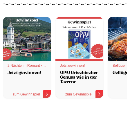
2 Nächte im Romantik
Jetzt gewinnen!
Beflügelnd
Hotel
Jetzt gewinnen!
OPA! Griechischer
Geflügel
Genuss wie in der
Taverne
zum Gewinnspiel
zum Gewinnspiel
z