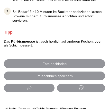
180 °C backen lassen, bis er sich leicht vom Rand löst.
Bei Bedarf für 10 Minuten im Backrohr nachziehen lassen.
Brownie mit dem Kürbismousse anrichten und sofort
servieren.
Tipp
Das
Kürbismousse
ist auch herrlich auf anderen Kuchen, oder
als Schichtdessert.
Foto hochladen
Im Kochbuch speichern
Herbst Rezepte
Kürbis Rezepte
Dessert Rezepte