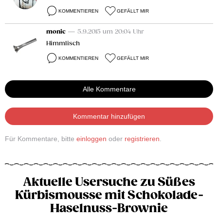
KOMMENTIEREN
GEFÄLLT MIR
monic
— 5.9.2015 um 20:04 Uhr
Himmlisch
KOMMENTIEREN
GEFÄLLT MIR
Alle Kommentare
Kommentar hinzufügen
Für Kommentare, bitte
einloggen
oder
registrieren
.
Aktuelle Usersuche zu Süßes
Kürbismousse mit Schokolade-
Haselnuss-Brownie