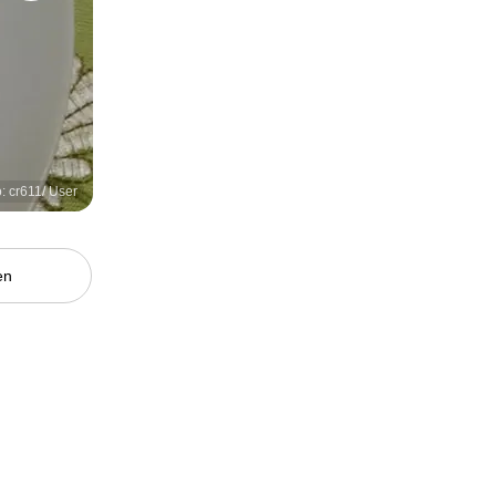
: cr611/ User
en