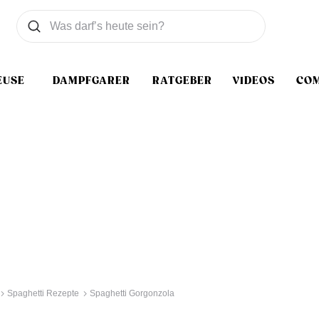
Was wollen Sie suchen
Suchen
EUSE
DAMPFGARER
RATGEBER
VIDEOS
CO
Spaghetti Rezepte
Spaghetti Gorgonzola