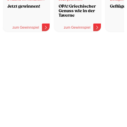
Hotel
Jetzt gewinnen!
OPA! Griechischer
Geflügel
Genuss wie in der
Taverne
zum Gewinnspiel
zum Gewinnspiel
z