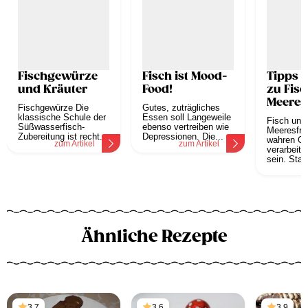
Fischgewürze
Fisch ist Mood-
Tipps &
und Kräuter
Food!
zu Fisc
Meeres
Fischgewürze Die
Gutes, zuträgliches
klassische Schule der
Essen soll Langeweile
Fisch und
Süßwasserfisch-
ebenso vertreiben wie
Meeresfrü
Zubereitung ist recht...
Depressionen. Die...
wahren G
zum Artikel
zum Artikel
verarbeiten
sein. Star
z
Ähnliche Rezepte
3,7
3,6
3,9