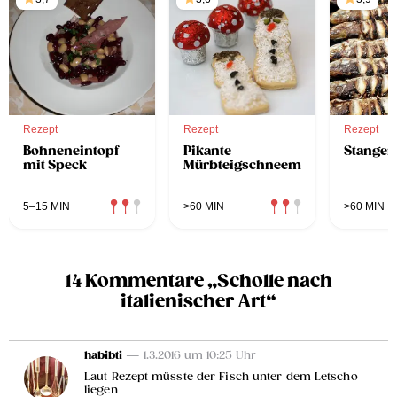
Rezept
Rezept
Rezept
Bohneneintopf
Pikante
Stangerl
mit Speck
Mürbteigschneemänner
5–15 MIN
>60 MIN
>60 MIN
14 Kommentare „Scholle nach
italienischer Art“
habibti
— 1.3.2016 um 10:25 Uhr
Laut Rezept müsste der Fisch unter dem Letscho
liegen