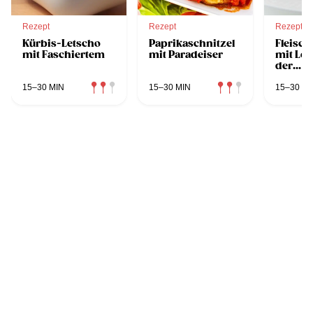
Rezept
Rezept
Rezept
Kürbis-Letscho
Paprikaschnitzel
Fleisch
mit Faschiertem
mit Paradeiser
mit Let
der
Heißluf
15–30 MIN
15–30 MIN
15–30 MI