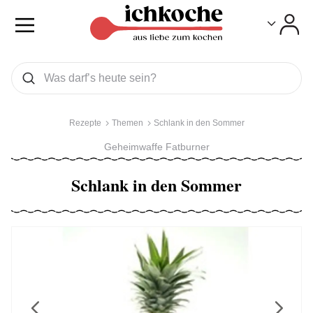
Toggle
Toggle
Was wollen Sie suchen
Suchen
Rezepte
Themen
Schlank in den Sommer
Geheimwaffe Fatburner
Schlank in den Sommer
Previous
Next