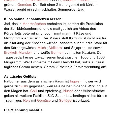
grünem
Gemüse
. Der Saft einer Zitrone gemixt mit kühlem
Wasser ergibt ein schmackhaftes Sommergetränk.
Kilos schneller schmelzen lassen
Jod, das in
Meeresfischen
enthalten ist, fördert die Produktion
der Schilddrüsenhormone, die maßgeblich am Abbau des
Körperfetts beteiligt sind. Jod nimmt man mit Käse und
Milchprodukten zu sich. Der Mineralstoff Kalzium ist nicht nur für
die Stärkung der Knochen wichtig, sondern auch für die Stabilität
des Körpergewichts.
Milch
-,
Vollkorn
- und Sojaprodukte sowie
Brokkoli
,
Mandeln
und weiße
Bohnen
beinhalten Kalzium. Der
Tagesbedarf eines Erwachsenen liegt zwischen 1000 und 1500
Milligramm. Wer Probleme mit dem Gewicht hat, sollte auf sein
tägliches Chrom achten. Chrom kurbelt die Fettverbrennung an!
Asiatische Gelüste
Fatburner aus dem asiatischen Raum ist
Ingwer
. Ingwer wird
gerne zu
Sushi
gegessen, weil es eine beruhigende Wirkung auf
den Magen hat.
Chili
und Apfelessig,
Nüsse
oder Hülsenfrüchte
gelten als weitere Fatkiller. Süß-Sauer ist allerdings nichts für die
Traumfigur.
Reis
mit
Gemüse
und
Geflügel
ist erlaubt.
Die Mischung macht´s