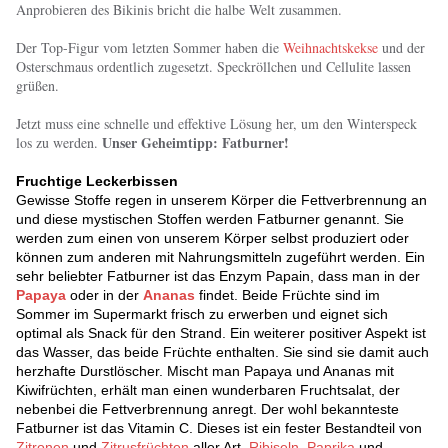
Anprobieren des Bikinis bricht die halbe Welt zusammen.
Der Top-Figur vom letzten Sommer haben die
Weihnachtskekse
und der
Osterschmaus ordentlich zugesetzt. Speckröllchen und Cellulite lassen
grüßen.
Jetzt muss eine schnelle und effektive Lösung her, um den Winterspeck
Unser Geheimtipp: Fatburner!
los zu werden.
Fruchtige Leckerbissen
Gewisse Stoffe regen in unserem Körper die Fettverbrennung an
und diese mystischen Stoffen werden Fatburner genannt. Sie
werden zum einen von unserem Körper selbst produziert oder
können zum anderen mit Nahrungsmitteln zugeführt werden. Ein
sehr beliebter Fatburner ist das Enzym Papain, dass man in der
Papaya
oder in der
Ananas
findet. Beide Früchte sind im
Sommer im Supermarkt frisch zu erwerben und eignet sich
optimal als Snack für den Strand. Ein weiterer positiver Aspekt ist
das Wasser, das beide Früchte enthalten. Sie sind sie damit auch
herzhafte Durstlöscher. Mischt man Papaya und Ananas mit
Kiwifrüchten, erhält man einen wunderbaren Fruchtsalat, der
nebenbei die Fettverbrennung anregt. Der wohl bekannteste
Fatburner ist das Vitamin C. Dieses ist ein fester Bestandteil von
Zitronen
und
Zitrusfrüchten
aller Art,
Ribiseln
,
Paprika
und