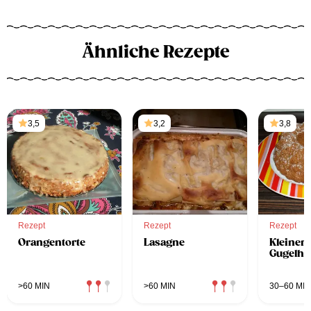
Ähnliche Rezepte
3,5
3,2
3,8
Rezept
Rezept
Rezept
Orangentorte
Lasagne
Kleiner 
Gugelhu
>60 MIN
>60 MIN
30–60 MIN