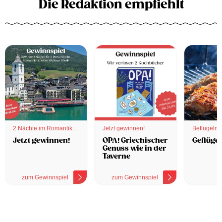
Die Redaktion empfiehlt
2 Nächte im Romantik
Jetzt gewinnen!
Beflügelnd
Hotel
Jetzt gewinnen!
OPA! Griechischer
Geflügel
Genuss wie in der
Taverne
zum Gewinnspiel
zum Gewinnspiel
z