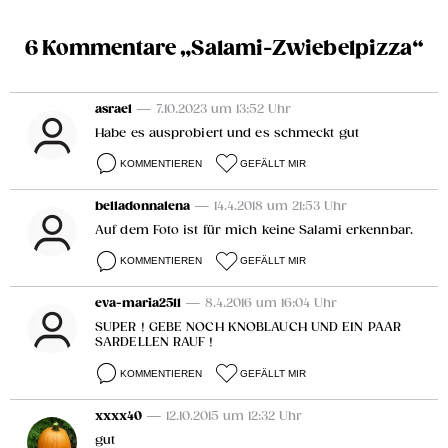
6 Kommentare „Salami-Zwiebelpizza“
asrael
— 7.10.2023 um 13:52 Uhr
Habe es ausprobiert und es schmeckt gut
KOMMENTIEREN
GEFÄLLT MIR
belladonnalena
— 14.4.2018 um 21:53 Uhr
Auf dem Foto ist für mich keine Salami erkennbar.
KOMMENTIEREN
GEFÄLLT MIR
eva-maria2511
— 8.4.2016 um 16:04 Uhr
SUPER ! GEBE NOCH KNOBLAUCH UND EIN PAAR
SARDELLEN RAUF !
KOMMENTIEREN
GEFÄLLT MIR
xxxx40
— 12.10.2015 um 12:32 Uhr
gut