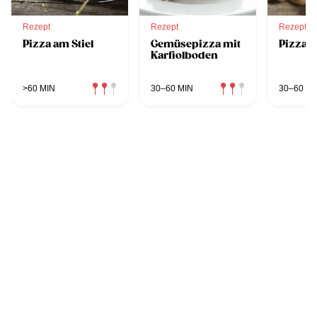
Rezept
Rezept
Rezept
Pizza am Stiel
Gemüsepizza mit
Pizza-S
Karfiolboden
>60 MIN
30–60 MIN
30–60 MI