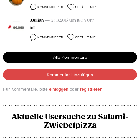
KOMMENTIEREN
GEFÄLLT MIR
JJulian
— 24.8.2015 um 18:44 Uhr
toll
KOMMENTIEREN
GEFÄLLT MIR
Alle Kommentare
Kommentar hinzufügen
Für Kommentare, bitte
einloggen
oder
registrieren
.
Aktuelle Usersuche zu Salami-
Zwiebelpizza