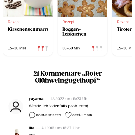
Rezept
Rezept
Rezept
Kirschenschmarren
Roggen-
Tiroler 
Lebkuchen
15–30 MIN
30–60 MIN
15–30 MIN
21 Kommentare „Roter
Glühweingugelhupf“
yoyama
— 1.3.2022 um 14:23 Uhr
Werde ich jedenfalls probieren!
KOMMENTIEREN
GEFÄLLT MIR
Illa
— 4.1.2016 um 16:37 Uhr