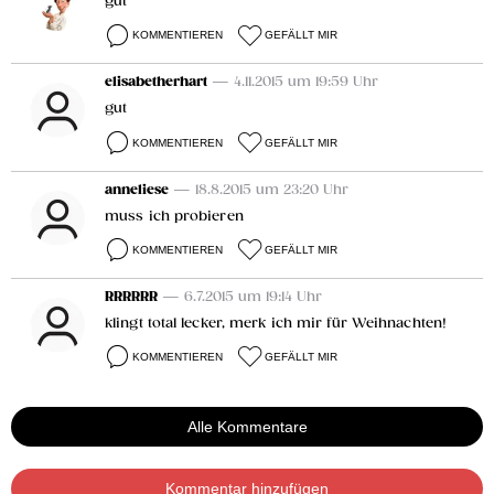
gut
KOMMENTIEREN
GEFÄLLT MIR
elisabetherhart
— 4.11.2015 um 19:59 Uhr
gut
KOMMENTIEREN
GEFÄLLT MIR
anneliese
— 18.8.2015 um 23:20 Uhr
muss ich probieren
KOMMENTIEREN
GEFÄLLT MIR
RRRRRR
— 6.7.2015 um 19:14 Uhr
klingt total lecker, merk ich mir für Weihnachten!
KOMMENTIEREN
GEFÄLLT MIR
Alle Kommentare
Kommentar hinzufügen