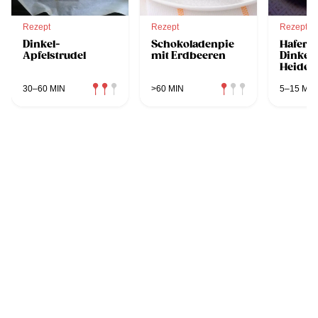
Rezept
Rezept
Rezept
Dinkel-
Schokoladenpie
Hafer-S
Apfelstrudel
mit Erdbeeren
Dinkelb
Heidel
30–60 MIN
>60 MIN
5–15 MIN