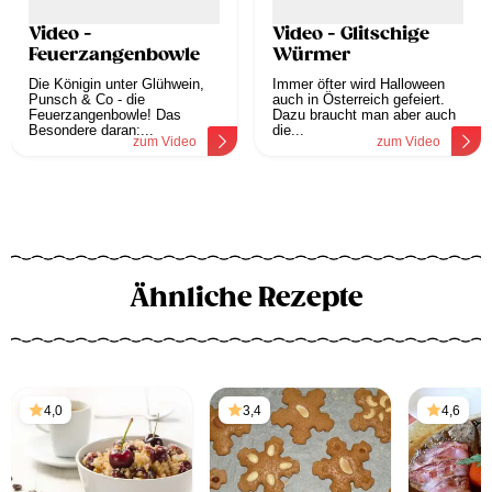
Video -
Video - Glitschige
Feuerzangenbowle
Würmer
Die Königin unter Glühwein,
Immer öfter wird Halloween
Punsch & Co - die
auch in Österreich gefeiert.
Feuerzangenbowle! Das
Dazu braucht man aber auch
Besondere daran:...
die...
zum Video
zum Video
Ähnliche Rezepte
4,0
3,4
4,6