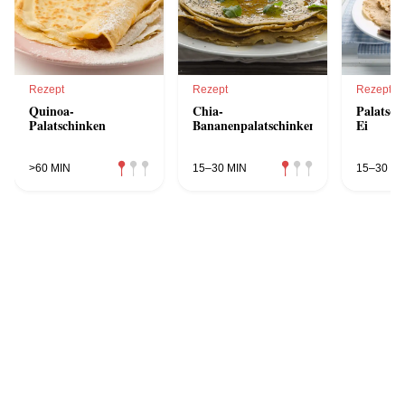
Rezept
Rezept
Rezept
Quinoa-
Chia-
Palatsch
Palatschinken
Bananenpalatschinken
Ei
>60 MIN
15–30 MIN
15–30 MI