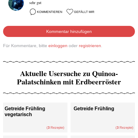
sehr gut
KOMMENTIEREN
GEFÄLLT MIR
Kommentar hinzufügen
Für Kommentare, bitte
einloggen
oder
registrieren
.
Aktuelle Usersuche zu Quinoa-
Palatschinken mit Erdbeerröster
Getreide Frühling
Getreide Frühling
vegetarisch
(
3
Rezepte)
(
3
Rezepte)