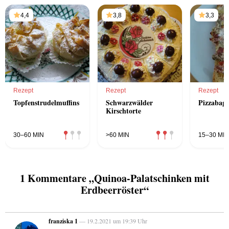
4,4
3,8
3,3
Rezept
Rezept
Rezept
Topfenstrudelmuffins
Schwarzwälder
Pizzabagu
Kirschtorte
30–60 MIN
>60 MIN
15–30 MIN
1 Kommentare „Quinoa-Palatschinken mit
Erdbeerröster“
franziska 1
— 19.2.2021 um 19:39 Uhr