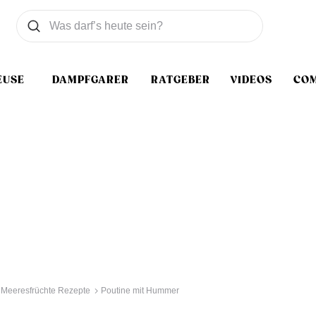
Was wollen Sie suchen
Suchen
EUSE
DAMPFGARER
RATGEBER
VIDEOS
CO
Meeresfrüchte Rezepte
Poutine mit Hummer