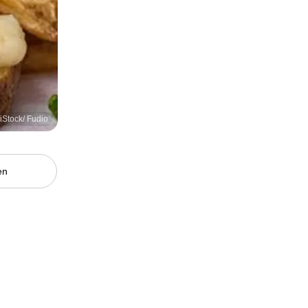
 iStock/ Fudio
en