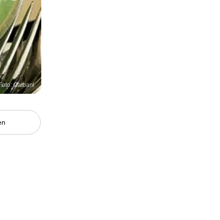
Foto: Galbani
en