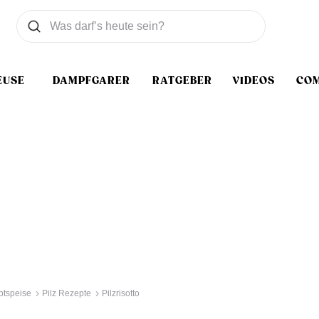
Was wollen Sie suchen
Suchen
EUSE
DAMPFGARER
RATGEBER
VIDEOS
CO
tspeise
Pilz Rezepte
Pilzrisotto