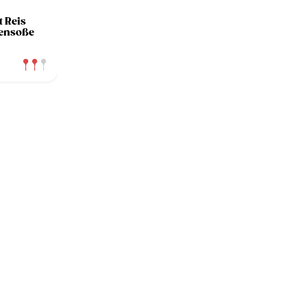
 Reis
ensoße