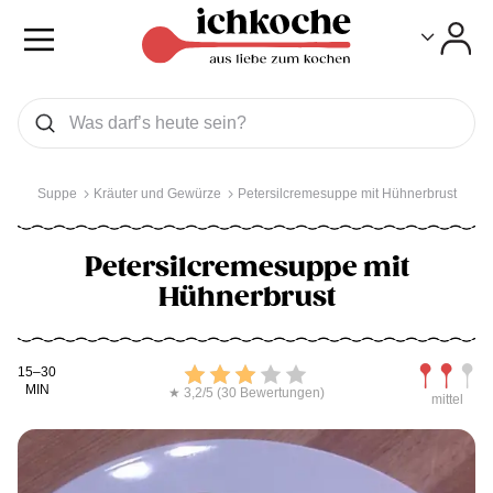
Toggle
Toggle
Was wollen Sie suchen
Suchen
Suppe
Kräuter und Gewürze
Petersilcremesuppe mit Hühnerbrust
Petersilcremesuppe mit
Hühnerbrust
Kochdauer
Bewerten
Schwierig
15–30
MIN
★ 3,2/5 (30 Bewertungen)
mittel