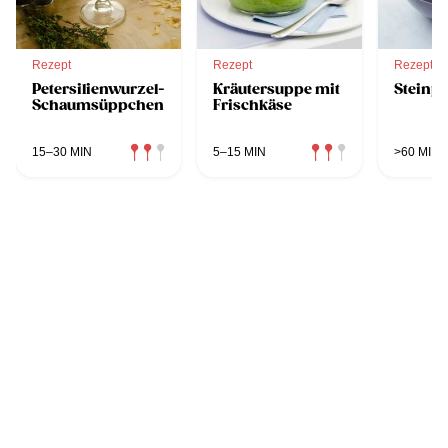
Rezept
Rezept
Rezept
Petersilienwurzel-
Kräutersuppe mit
Steinp
Schaumsüppchen
Frischkäse
15–30 MIN
5–15 MIN
>60 MIN