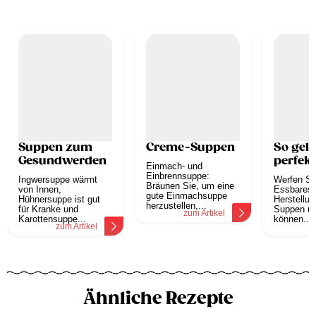
Suppen zum
Creme-Suppen
So geli
Gesundwerden
perfek
Einmach- und
Einbrennsuppe:
Ingwersuppe wärmt
Werfen Si
Bräunen Sie, um eine
von Innen,
Essbares 
gute Einmachsuppe
Hühnersuppe ist gut
Herstellun
herzustellen,...
für Kranke und
Suppen u
zum Artikel
Karottensuppe...
können...
zum Artikel
z
Ähnliche Rezepte