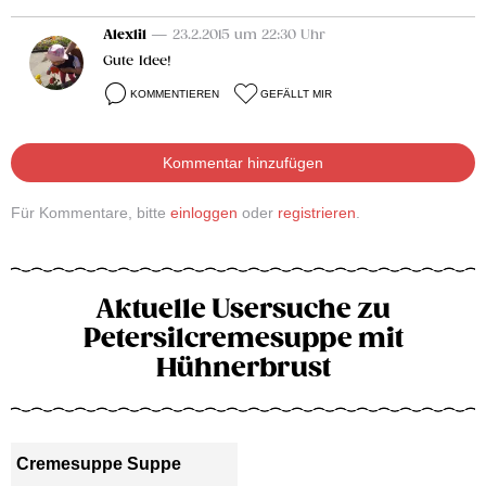
Alexli1
— 23.2.2015 um 22:30 Uhr
Gute Idee!
KOMMENTIEREN
GEFÄLLT MIR
Kommentar hinzufügen
Für Kommentare, bitte
einloggen
oder
registrieren
.
Aktuelle Usersuche zu
Petersilcremesuppe mit
Hühnerbrust
Cremesuppe Suppe