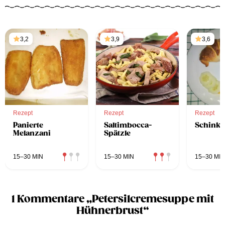
3,2
3,9
3,6
Rezept
Rezept
Rezept
Panierte
Saltimbocca-
Schinke
Melanzani
Spätzle
15–30 MIN
15–30 MIN
15–30 MIN
1 Kommentare „Petersilcremesuppe mit
Hühnerbrust“