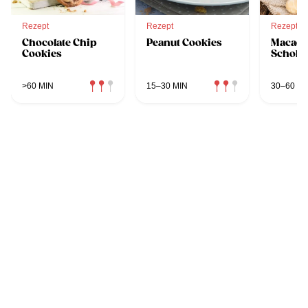
Rezept
Rezept
Rezept
Chocolate Chip
Peanut Cookies
Macada
Cookies
Schoko
>60 MIN
15–30 MIN
30–60 MI