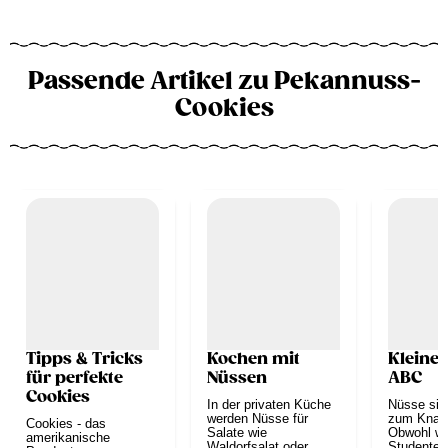
Passende Artikel zu Pekannuss-
Cookies
Tipps & Tricks
Kochen mit
Kleine
für perfekte
Nüssen
ABC
Cookies
In der privaten Küche
Nüsse sind
werden Nüsse für
zum Knabb
Cookies - das
Salate wie
Obwohl wi
amerikanische
Waldorfsalat oder
Studentenf