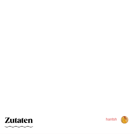
Zutaten
hantsh