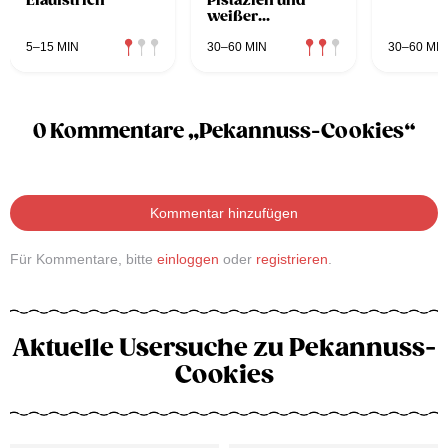
Eiaufstrich
Pistazien und
weißer
Schokolade
5–15 MIN
30–60 MIN
30–60 MIN
0 Kommentare „Pekannuss-Cookies“
Kommentar hinzufügen
Für Kommentare, bitte
einloggen
oder
registrieren
.
Aktuelle Usersuche zu Pekannuss-
Cookies