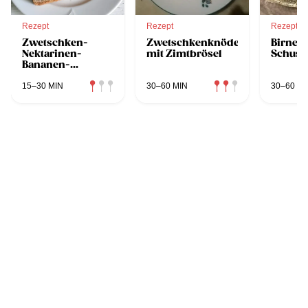
Rezept
Rezept
Rezept
Zwetschken-
Zwetschkenknödel
Birne H
Nektarinen-
mit Zimtbrösel
Schuss
Bananen-
Marmelade
15–30 MIN
30–60 MIN
30–60 MI