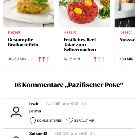
Rezept
Rezept
Rezept
Gestampfte
Festliches Beef
Nusssc
Bratkartoffeln
Tatar zum
Selbermachen
30–60 MIN
5–15 MIN
>60 MIN
16 Kommentare „Pazifischer Poke“
hsch
— 13.11.2015 um 01:36 Uhr
prima
KOMMENTIEREN
GEFÄLLT MIR
Zubano15
— 10.11.2015 um 19:43 Uhr