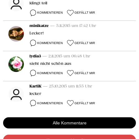
klingt toll
KOMMENTIEREN
GEFÄLLT MIR
minikatze
— 5.11.2015 um 17:42 Uhr
Lecker!
KOMMENTIEREN
GEFÄLLT MIR
lydia3
— 2.11.2015 um 06:48 Uhr
sieht nicht schön aus
KOMMENTIEREN
GEFÄLLT MIR
KarliK
— 25.10.2015 um 11:55 Uhr
lecker
KOMMENTIEREN
GEFÄLLT MIR
Alle Kommentare