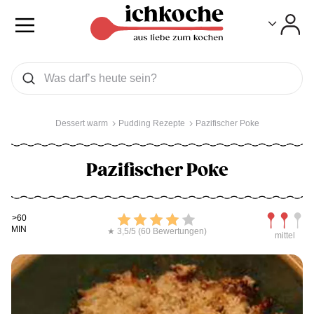
Toggle
Toggle
Was wollen Sie suchen
Suchen
Dessert warm
Pudding Rezepte
Pazifischer Poke
Pazifischer Poke
Kochdauer
Bewerten
Schwierig
>60
MIN
★ 3,5/5 (60 Bewertungen)
mittel