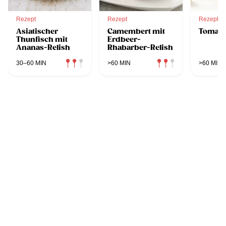
Rezept
Rezept
Rezept
Asiatischer
Camembert mit
Tomat
Thunfisch mit
Erdbeer-
Ananas-Relish
Rhabarber-Relish
30–60 MIN
>60 MIN
>60 MIN