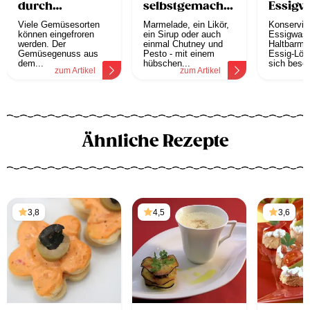
durch
selbstgemachten
Essigw
Einfrieren &
Marmeladen
Viele Gemüsesorten
Marmelade, ein Likör,
Konservier
Einkochen
können eingefroren
ein Sirup oder auch
Essigwas
werden. Der
einmal Chutney und
Haltbarma
Gemüsegenuss aus
Pesto - mit einem
Essig-Lös
dem...
hübschen...
sich beson
zum Artikel
zum Artikel
z
Ähnliche Rezepte
3,8
4,5
3,6