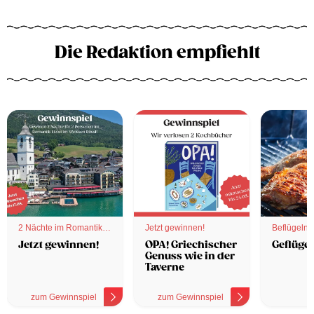
Die Redaktion empfiehlt
2 Nächte im Romantik
Jetzt gewinnen!
Beflügelnd
Hotel
Jetzt gewinnen!
OPA! Griechischer
Geflügel
Genuss wie in der
Taverne
zum Gewinnspiel
zum Gewinnspiel
z