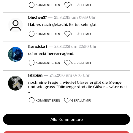
KOMMENTIEREN
GEFÄLLT MIR
binchen37
— 25.8.2015 um 09:19 Uhr
Hab es nach gekocht. Es ist sehr gut
KOMMENTIEREN
GEFÄLLT MIR
franziska 1
— 23.8.2021 um 20:59 Uhr
schmeckt hervorragend,
KOMMENTIEREN
GEFÄLLT MIR
lsfabian
— 24.7.2016 um 07:16 Uhr
noch eine Frage .. wieviel Gläser ergibt die Menge
und wie gross Füllmenge sind die Gläser .. wäre nett
..
KOMMENTIEREN
GEFÄLLT MIR
Alle Kommentare