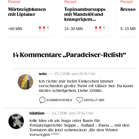
Rezept
Rezept
Rezept
Mürbteigblumen
Topinambursuppe
Bresso-
mit Liptauer
mit Mandelöl und
knusprigem
Melanzanitatar
>60 MIN
15–30 MIN
5–15 MIN
14 Kommentare „Paradeiser-Relish“
solo
— 25.7.2016 um 15:51 Uhr
Ich richte mir beim Einkochen immer
verschieden große Twist oft Gläser her. Da kann
nichts schiefgehen. Liebe Grüße.
KOMMENTIEREN
GEFÄLLT MIR
lsfabian
— 24.7.2016 um 07:14 Uhr
tolle Idee ob als Sugo oder Basis für
Tomatengerichte Suppe .. Auflauf .. Pasta ... mit den
Tomaten die jetzt schmecken ..für den Winter
vorsorgen *****