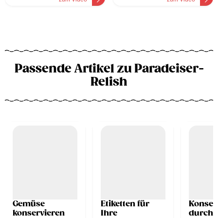
Passende Artikel zu Paradeiser-
Relish
Gemüse
Etiketten für
Konser
konservieren
Ihre
durch