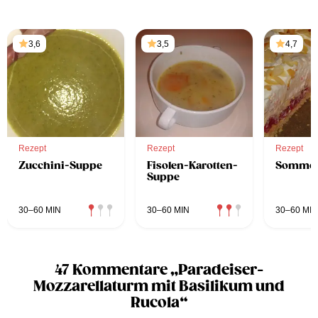
3,6
3,5
4,7
Rezept
Rezept
Rezept
Zucchini-Suppe
Fisolen-Karotten-
Sommer
Suppe
30–60 MIN
30–60 MIN
30–60 MIN
47 Kommentare „Paradeiser-
Mozzarellaturm mit Basilikum und
Rucola“