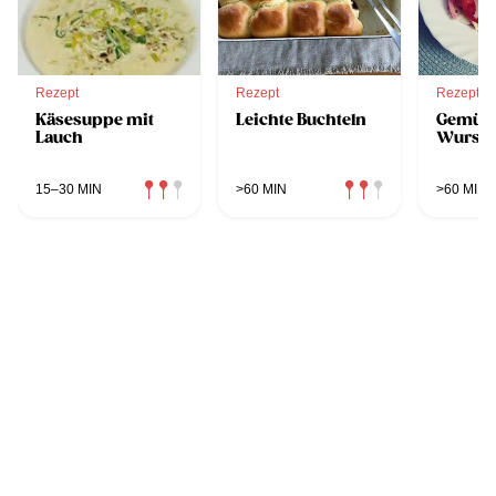
Rezept
Rezept
Rezept
Käsesuppe mit
Leichte Buchteln
Gemüs
Lauch
Wursts
15–30 MIN
>60 MIN
>60 MIN