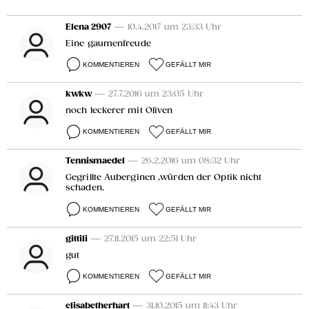
Elena 2907
— 10.4.2017 um 23:33 Uhr
Eine gaumenfreude
KOMMENTIEREN
GEFÄLLT MIR
kwkw
— 27.7.2016 um 23:05 Uhr
noch leckerer mit Oliven
KOMMENTIEREN
GEFÄLLT MIR
Tennismaedel
— 26.2.2016 um 08:32 Uhr
Gegrillte Auberginen ,würden der Optik nicht
schaden.
KOMMENTIEREN
GEFÄLLT MIR
gittili
— 27.11.2015 um 22:51 Uhr
gut
KOMMENTIEREN
GEFÄLLT MIR
elisabetherhart
— 31.10.2015 um 11:43 Uhr