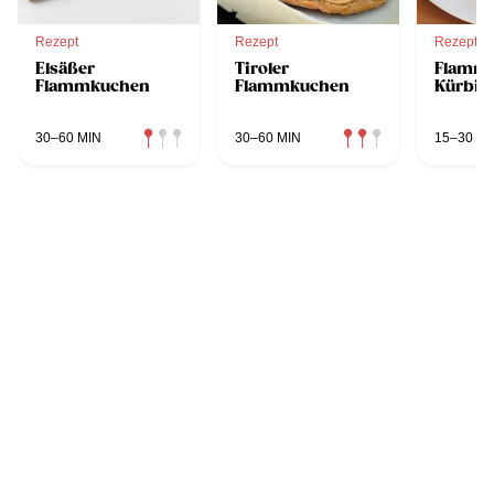
Rezept
Rezept
Rezept
Elsäßer
Tiroler
Flammk
Flammkuchen
Flammkuchen
Kürbis
30–60 MIN
30–60 MIN
15–30 MI