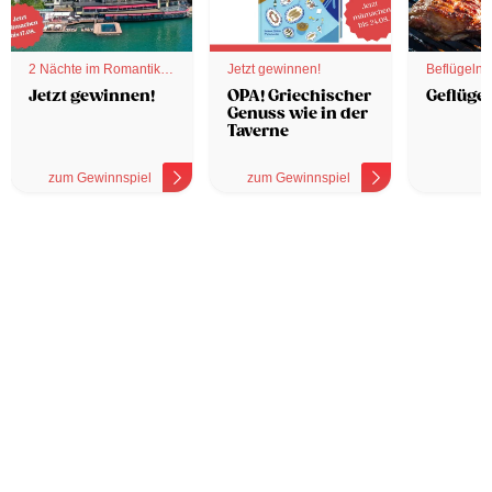
2 Nächte im Romantik
Jetzt gewinnen!
Beflügelnd
Hotel
Jetzt gewinnen!
OPA! Griechischer
Geflügel
Genuss wie in der
Taverne
zum Gewinnspiel
zum Gewinnspiel
z