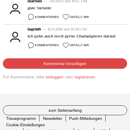
marwin
— 7.10.2023 um 10:47 Uhr
gute Variante
KOMMENTIEREN
GEFÄLLT MIR
ingridS
— 18.9.2016 um 16:30 Uhr
Ich gebe auch noch gerne Champignons darauf.
KOMMENTIEREN
GEFÄLLT MIR
Kommentar hinzufügen
Für Kommentare, bitte
einloggen
oder
registrieren
.
zum Seitenanfang
Treueprogramm
Newsletter
Push-Mitteilungen
Cookie-Einstellungen