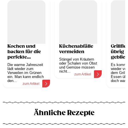
Kochen und
Küchenabfälle
Grillfle
backen für die
vermeiden
übrig
perfekte
geblie
Stängel von Kräutern
Gartenparty
Proble
oder Schalen von Obst
Die warme Jahreszeit
Es kommt
und Gemüse müssen
lädt wieder zum
wieder vor
nicht...
Verweilen im Grünen
dem Grille
zum Artikel
ein. Man kann endlich
Essen übri
den...
doch was s
zum Artikel
z
Ähnliche Rezepte