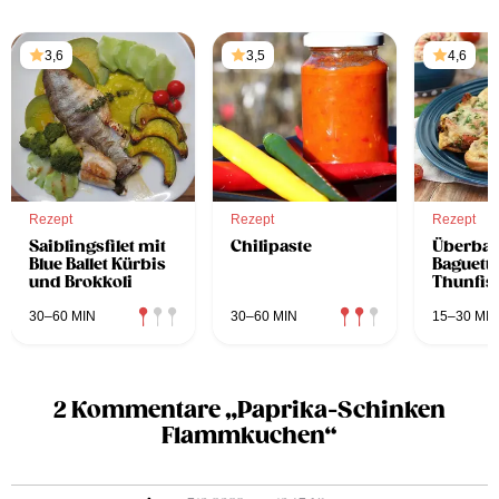
3,6
3,5
4,6
Rezept
Rezept
Rezept
Saiblingsfilet mit
Chilipaste
Überba
Blue Ballet Kürbis
Baguette
und Brokkoli
Thunfis
Mozzare
30–60 MIN
30–60 MIN
15–30 MIN
2 Kommentare „Paprika-Schinken
Flammkuchen“