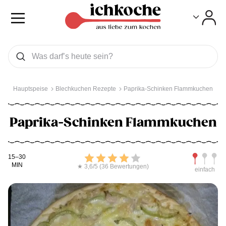
Toggle
Toggle
Was wollen Sie suchen
Suchen
Hauptspeise
Blechkuchen Rezepte
Paprika-Schinken Flammkuchen
Paprika-Schinken Flammkuchen
Kochdauer
Bewerten
Schwierig
15–30
MIN
★ 3,6/5 (36 Bewertungen)
einfach