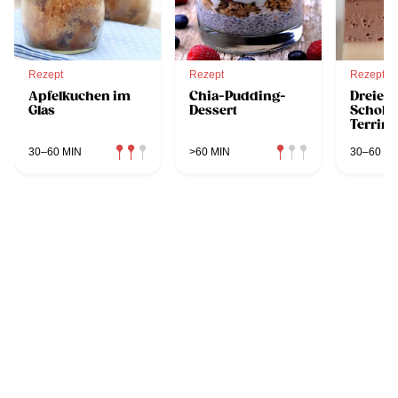
Rezept
Rezept
Rezept
Apfelkuchen im
Chia-Pudding-
Dreierl
Glas
Dessert
Schoko
Terrine
30–60 MIN
>60 MIN
30–60 MI