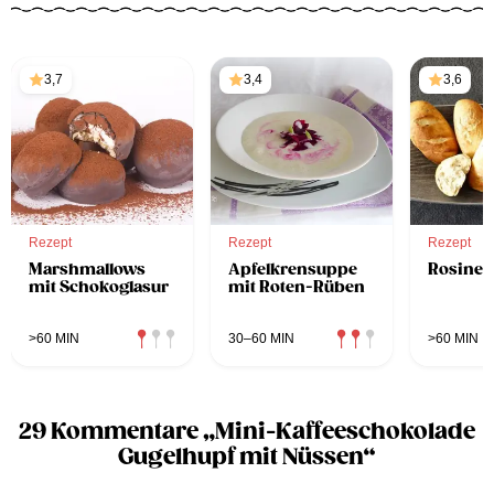
3,7
3,4
3,6
Rezept
Rezept
Rezept
Marshmallows
Apfelkrensuppe
Rosinen
mit Schokoglasur
mit Roten-Rüben
>60 MIN
30–60 MIN
>60 MIN
29 Kommentare „Mini-Kaffeeschokolade
Gugelhupf mit Nüssen“