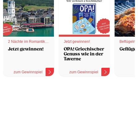
2 Nächte im Romantik
Jetzt gewinnen!
Beflügelnd
Hotel
Jetzt gewinnen!
OPA! Griechischer
Geflügel
Genuss wie in der
Taverne
zum Gewinnspiel
zum Gewinnspiel
z