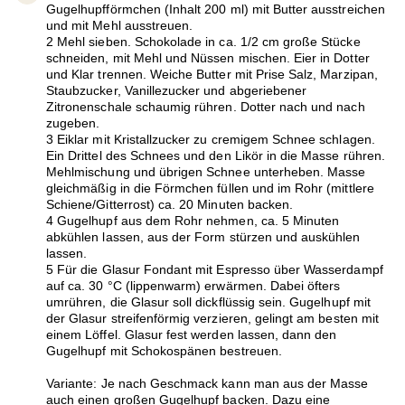
Gugelhupfförmchen (Inhalt 200 ml) mit Butter ausstreichen
und mit Mehl ausstreuen.
2 Mehl sieben. Schokolade in ca. 1/2 cm große Stücke
schneiden, mit Mehl und Nüssen mischen. Eier in Dotter
und Klar trennen. Weiche Butter mit Prise Salz, Marzipan,
Staubzucker, Vanillezucker und abgeriebener
Zitronenschale schaumig rühren. Dotter nach und nach
zugeben.
3 Eiklar mit Kristallzucker zu cremigem Schnee schlagen.
Ein Drittel des Schnees und den Likör in die Masse rühren.
Mehlmischung und übrigen Schnee unterheben. Masse
gleichmäßig in die Förmchen füllen und im Rohr (mittlere
Schiene/Gitterrost) ca. 20 Minuten backen.
4 Gugelhupf aus dem Rohr nehmen, ca. 5 Minuten
abkühlen lassen, aus der Form stürzen und auskühlen
lassen.
5 Für die Glasur Fondant mit Espresso über Wasserdampf
auf ca. 30 °C (lippenwarm) erwärmen. Dabei öfters
umrühren, die Glasur soll dickflüssig sein. Gugelhupf mit
der Glasur streifenförmig verzieren, gelingt am besten mit
einem Löffel. Glasur fest werden lassen, dann den
Gugelhupf mit Schokospänen bestreuen.
Variante: Je nach Geschmack kann man aus der Masse
auch einen großen Gugelhupf backen. Dazu eine