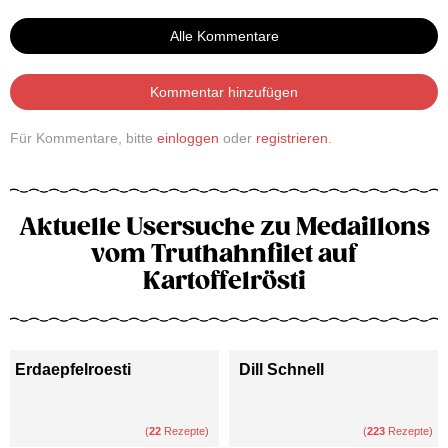
Alle Kommentare
Kommentar hinzufügen
Für Kommentare, bitte
einloggen
oder
registrieren
.
Aktuelle Usersuche zu Medaillons
vom Truthahnfilet auf
Kartoffelrösti
Erdaepfelroesti
Dill Schnell
(
22
Rezepte)
(
223
Rezepte)