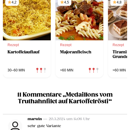
4,2
4,5
4,8
Rezept
Rezept
Rezept
Kartoffelauflauf
Majoranfleisch
Tiramis
Grundre
30–60 MIN
>60 MIN
>60 MIN
11 Kommentare „Medaillons vom
Truthahnfilet auf Kartoffelrösti“
marwin
— 20.3.2024 um 14:06 Uhr
sehr gute Variante