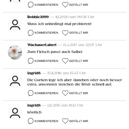
KOMMENTIEREN
GEFÄLLT MIR
Robbie3099
— 11.1.2020 um 09:38 Uhr
Muss ich unbedingt mal probieren!
KOMMENTIEREN
GEFÄLLT MIR
WachauerLaberl
— 14.4.2017 um 22:07 Uhr
Zum Fleisch passt auch Salbei
KOMMENTIEREN
GEFÄLLT MIR
ingridS
— 15.11.2016 um 15:45 Uhr
Die Gurken lege ich aber daneben oder noch besser
extra, ansonsten weichen die Rösti schnell auf.
KOMMENTIEREN
GEFÄLLT MIR
ingridS
— 1.12.2015 um 18:13 Uhr
köstlich
KOMMENTIEREN
GEFÄLLT MIR