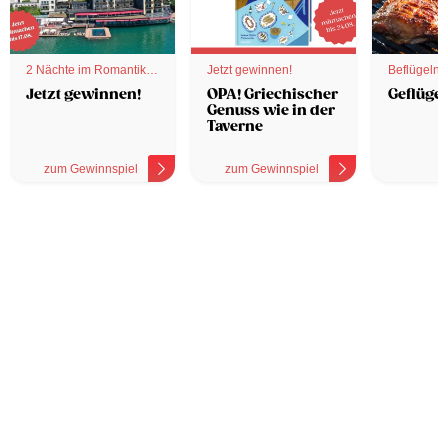
2 Nächte im Romantik
Jetzt gewinnen!
Beflügelnd
Hotel
Jetzt gewinnen!
OPA! Griechischer
Geflügel
Genuss wie in der
Taverne
zum Gewinnspiel
zum Gewinnspiel
z