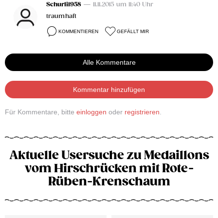
Schurli1958
— 11.11.2015 um 11:40 Uhr
traumhaft
KOMMENTIEREN
GEFÄLLT MIR
Alle Kommentare
Kommentar hinzufügen
Für Kommentare, bitte
einloggen
oder
registrieren
.
Aktuelle Usersuche zu Medaillons
vom Hirschrücken mit Rote-
Rüben-Krenschaum