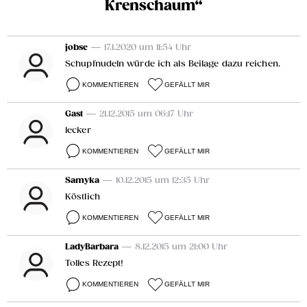
Krenschaum“
jobse
— 17.1.2020 um 11:54 Uhr
Schupfnudeln würde ich als Beilage dazu reichen.
KOMMENTIEREN
GEFÄLLT MIR
Gast
— 21.12.2015 um 06:17 Uhr
lecker
KOMMENTIEREN
GEFÄLLT MIR
Samyka
— 10.12.2015 um 12:35 Uhr
Köstlich
KOMMENTIEREN
GEFÄLLT MIR
LadyBarbara
— 8.12.2015 um 21:00 Uhr
Tolles Rezept!
KOMMENTIEREN
GEFÄLLT MIR