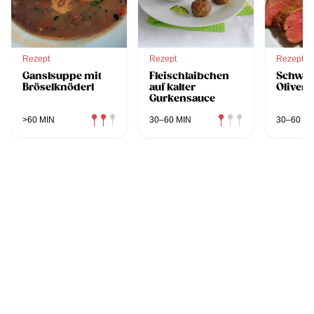
Rezept
Rezept
Rezept
Ganslsuppe mit
Fleischlaibchen
Schwein
Bröselknöderl
auf kalter
Oliven
Gurkensauce
>60 MIN
30–60 MIN
30–60 MI