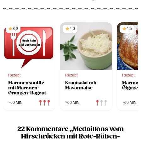
3,9
4,0
4,5
Rezept
Rezept
Rezept
Maronensoufflé
Krautsalat mit
Marmor
mit Maronen-
Mayonnaise
Ölgugel
Orangen-Ragout
>60 MIN
>60 MIN
>60 MIN
22 Kommentare „Medaillons vom
Hirschrücken mit Rote-Rüben-