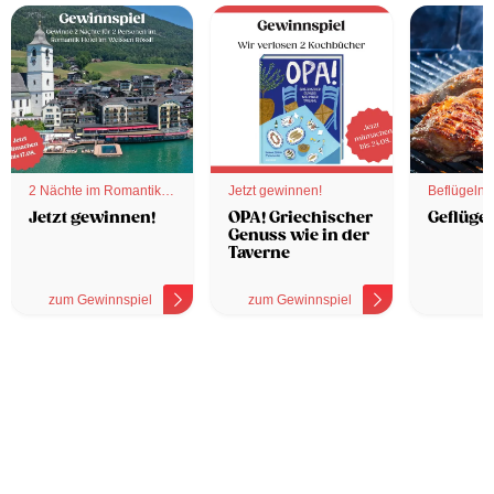
2 Nächte im Romantik
Jetzt gewinnen!
Beflügelnd
Hotel
Jetzt gewinnen!
OPA! Griechischer
Geflügel
Genuss wie in der
Taverne
zum Gewinnspiel
zum Gewinnspiel
z