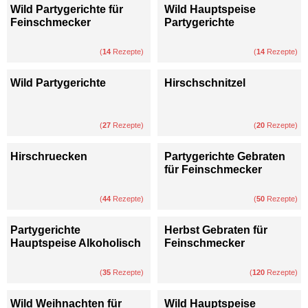
Wild Partygerichte für
Wild Hauptspeise
Feinschmecker
Partygerichte
(
14
Rezepte)
(
14
Rezepte)
Wild Partygerichte
Hirschschnitzel
(
27
Rezepte)
(
20
Rezepte)
Hirschruecken
Partygerichte Gebraten
für Feinschmecker
(
44
Rezepte)
(
50
Rezepte)
Partygerichte
Herbst Gebraten für
Hauptspeise Alkoholisch
Feinschmecker
(
35
Rezepte)
(
120
Rezepte)
Wild Weihnachten für
Wild Hauptspeise