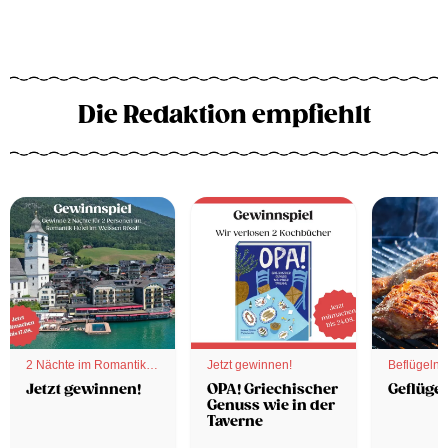
Die Redaktion empfiehlt
2 Nächte im Romantik
Jetzt gewinnen!
Beflügelnd
Hotel
Jetzt gewinnen!
OPA! Griechischer
Geflügel
Genuss wie in der
Taverne