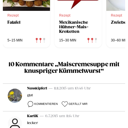
Rezept
Rezept
Rezept
Falafel
Mexikanische
Zwiebe
Hühner-Mais-
Kroketten
5–15 MIN
15–30 MIN
30–60 MIN
10 Kommentare „Maiscremesuppe mit
knuspriger Kümmelwurst“
Nusskipferl
— 11.11.2015 um 10:46 Uhr
gut
KOMMENTIEREN
GEFÄLLT MIR
KarliK
— 6.7.2015 um 11:14 Uhr
lecker