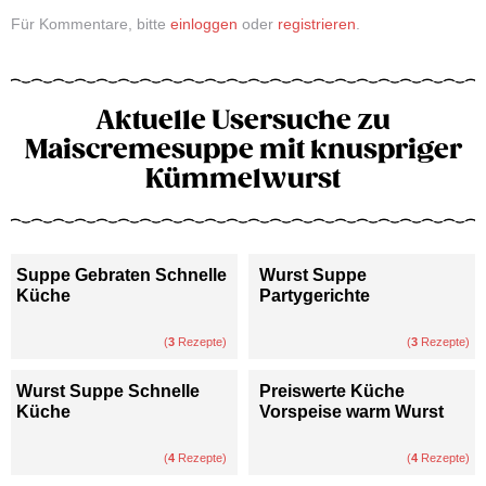
Für Kommentare, bitte
einloggen
oder
registrieren
.
Aktuelle Usersuche zu
Maiscremesuppe mit knuspriger
Kümmelwurst
Suppe Gebraten Schnelle
Wurst Suppe
Küche
Partygerichte
(
3
Rezepte)
(
3
Rezepte)
Wurst Suppe Schnelle
Preiswerte Küche
Küche
Vorspeise warm Wurst
(
4
Rezepte)
(
4
Rezepte)