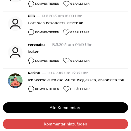
KOMMENTIEREN
GEFÄLLT MIR
GFB
— 10.6.2015 um 18:09 Uhr
Hört sich besonders lecker an.
KOMMENTIEREN
GEFÄLLT MIR
verenahu
— 18.5.2015 um 06:19 Uhr
lecker
KOMMENTIEREN
GEFÄLLT MIR
KarinD
— 20.4.2015 um 15:35 Uhr
Ich werde auch die Wurst weglassen, ansonsten toll.
KOMMENTIEREN
GEFÄLLT MIR
Alle Kommentare
Kommentar hinzufügen