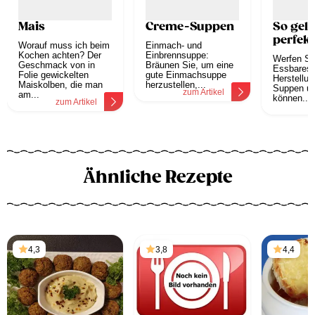
Mais
Creme-Suppen
So geli
perfek
Worauf muss ich beim
Einmach- und
Kochen achten? Der
Einbrennsuppe:
Werfen Si
Geschmack von in
Bräunen Sie, um eine
Essbares 
Folie gewickelten
gute Einmachsuppe
Herstellun
Maiskolben, die man
herzustellen,...
Suppen u
zum Artikel
am...
können...
zum Artikel
z
Ähnliche Rezepte
4,3
3,8
4,4