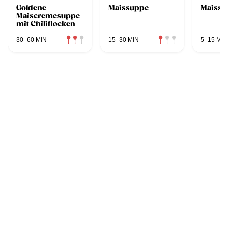
Goldene
Maissuppe
Maissu
Maiscremesuppe
mit Chiliflocken
30–60 MIN
15–30 MIN
5–15 MIN