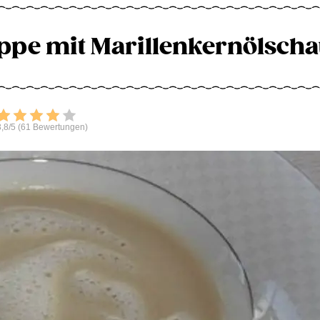
ppe mit Marillenkernölsch
Bewerten
,8/5 (61 Bewertungen)