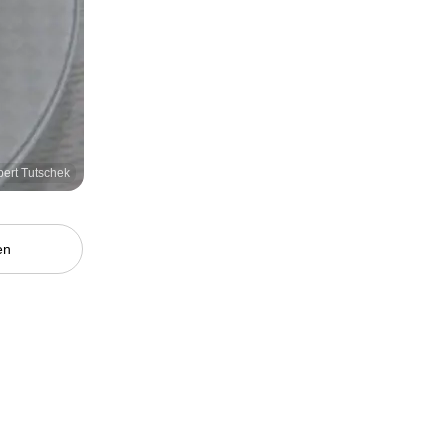
bert Tutschek
en