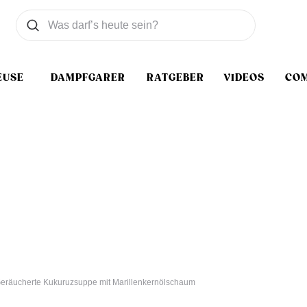
Was wollen Sie suchen
Suchen
EUSE
DAMPFGARER
RATGEBER
VIDEOS
CO
eräucherte Kukuruzsuppe mit Marillenkernölschaum