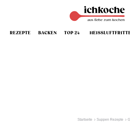
REZEPTE
BACKEN
TOP 24
HEISSLUFTFRITT
Startseite
Suppen Rezepte
G