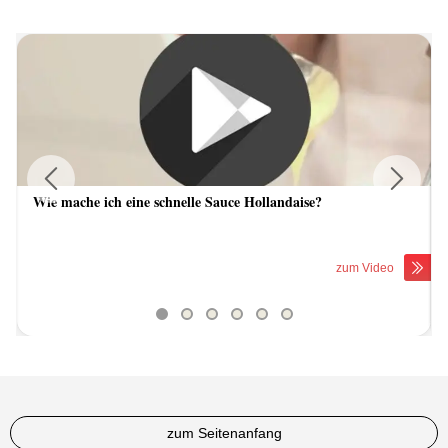
Wie mache ich eine schnelle Sauce Hollandaise?
Previous
Next
zum Video
zum Seitenanfang