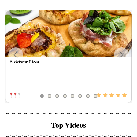
Steirische Pizza
Previous
Next
Top Videos