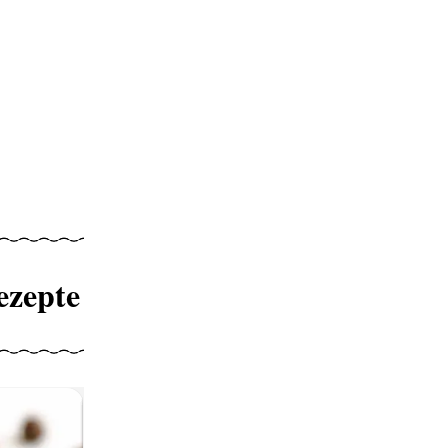
ezepte