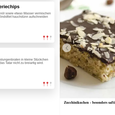
eriechips
venöl sowie etwas Wasser vermischen
. Rindsfilet hauchdünn aufschneiden
Previous
dslungenbraten in kleine Stückchen
s Tatar nicht zu breiartig wird.
che Bananenschnitten
Zucchinikuchen - besonders saft