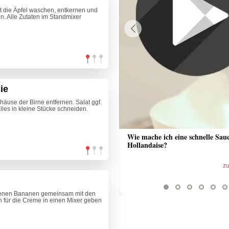
t die Äpfel waschen, entkernen und
en. Alle Zutaten im Standmixer
Previous
ie
äuse der Birne entfernen. Salat ggf.
les in kleine Stücke schneiden.
 Sauce aus Bratrückstand
Wie mache ich eine schnelle Sau
Hollandaise?
zum Video
z
orenen Bananen gemeinsam mit den
 für die Creme in einen Mixer geben