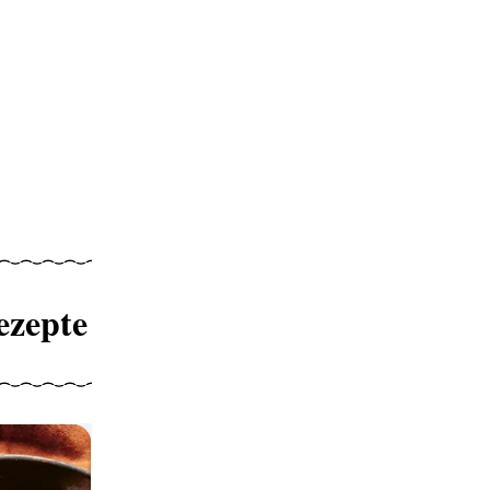
ezepte