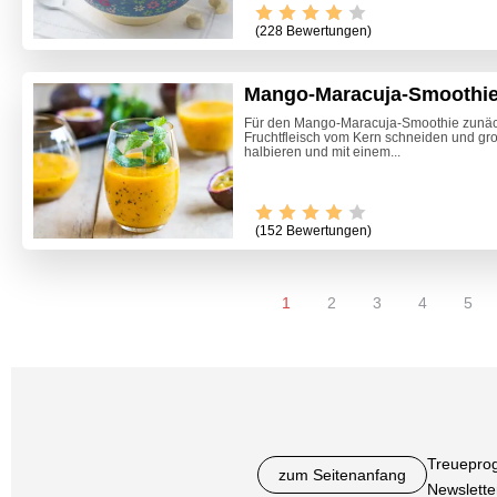
(228 Bewertungen)
Mango-Maracuja-Smoothi
Für den Mango-Maracuja-Smoothie zunäc
Fruchtfleisch vom Kern schneiden und gro
halbieren und mit einem...
(152 Bewertungen)
1
2
3
4
5
Treuepro
zum Seitenanfang
Newslette