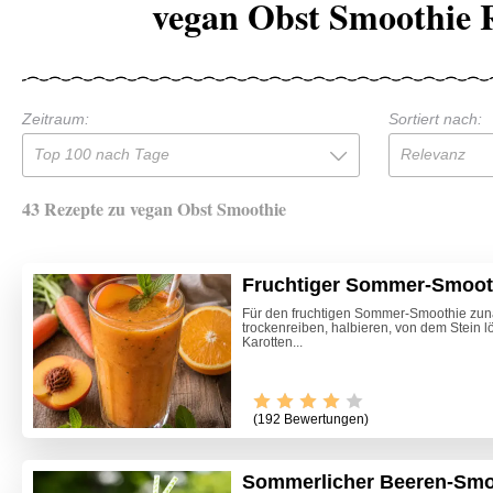
vegan Obst Smoothie 
Zeitraum:
Sortiert nach:
Top 100 nach Tage
Relevanz
43 Rezepte zu vegan Obst Smoothie
Fruchtiger Sommer-Smoot
Für den fruchtigen Sommer-Smoothie zunä
trockenreiben, halbieren, von dem Stein 
Karotten...
(192 Bewertungen)
Sommerlicher Beeren-Smo