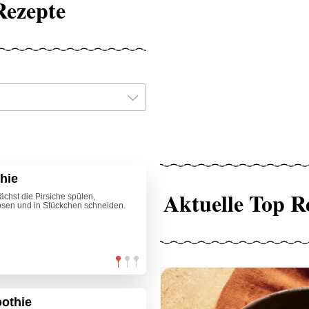
Rezepte
hie
Aktuelle Top R
chst die Pirsiche spülen,
lösen und in Stückchen schneiden.
othie