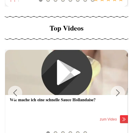
Top Videos
Wie mache ich eine schnelle Sauce Hollandaise?
Previous
Next
zum Video