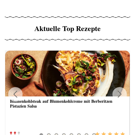
Aktuelle Top Rezepte
Blumenkohlsteak auf Blumenkohlcreme mit Berberitzen
Previous
Next
Pistazien Salsa