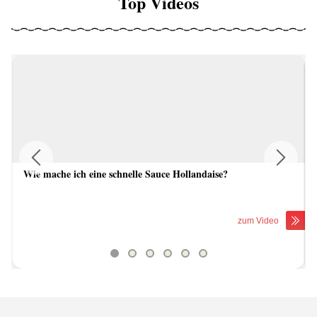
Top Videos
Wie mache ich eine schnelle Sauce Hollandaise?
Previous
Next
zum Video