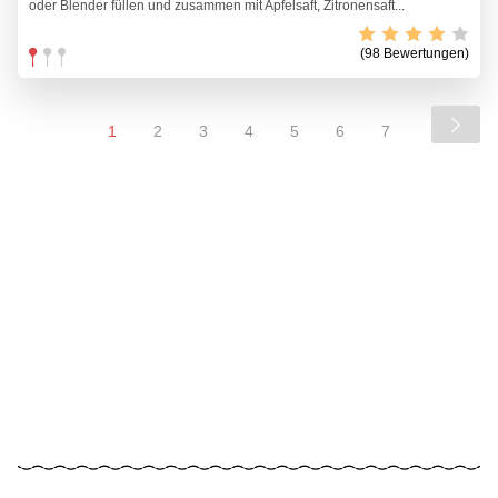
oder Blender füllen und zusammen mit Apfelsaft, Zitronensaft...
(98 Bewertungen)
1
2
3
4
5
6
7