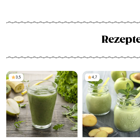
Rezept
3,5
4,7