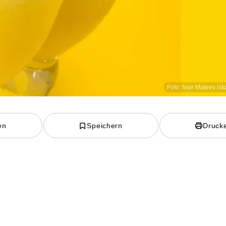
Foto: Ivan Mateev is
en
Speichern
Druck