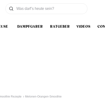
Was wollen Sie suchen
Suchen
EUSE
DAMPFGARER
RATGEBER
VIDEOS
CO
moothie Rezepte
Melonen-Orangen-Smoothie