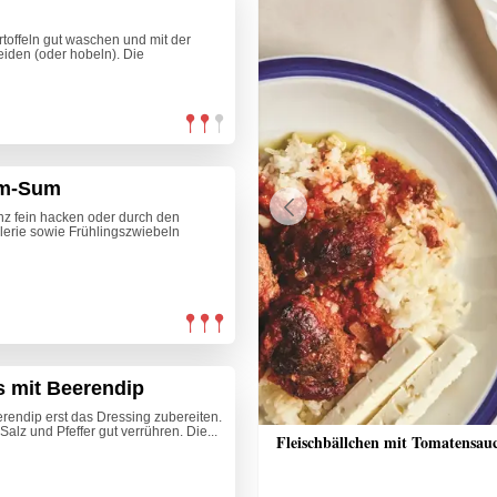
toffeln gut waschen und mit der
iden (oder hobeln). Die
Dim-Sum
z fein hacken oder durch den
Previous
lerie sowie Frühlingszwiebeln
s mit Beerendip
erendip erst das Dressing zubereiten.
alz und Pfeffer gut verrühren. Die...
che Bananenschnitten
Fleischbällchen mit Tomatensau