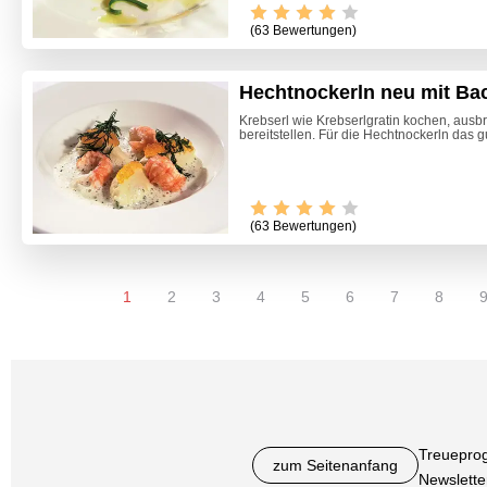
(63 Bewertungen)
Hechtnockerln neu mit Ba
Krebserl wie Krebserlgratin kochen, aus
bereitstellen. Für die Hechtnockerln das gut
(63 Bewertungen)
1
2
3
4
5
6
7
8
Treuepro
zum Seitenanfang
Newslette