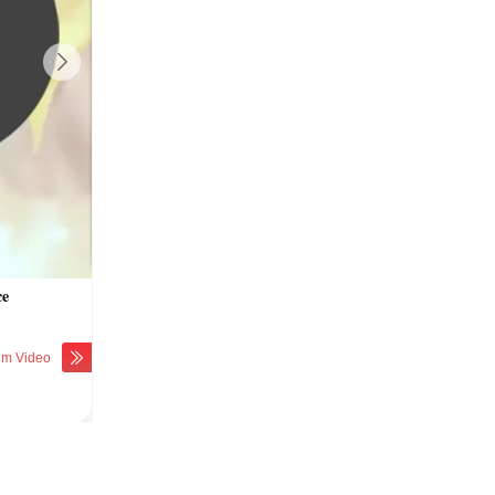
Next
ce
Video - Gefülltes Brathuhn
Die Krone - Einfach Servietten falten
Video - Zwiebel richtig schneiden
Video - Griller: Vor- & Nachteile
um Video
zum Video
zum Video
zum Video
zum Video