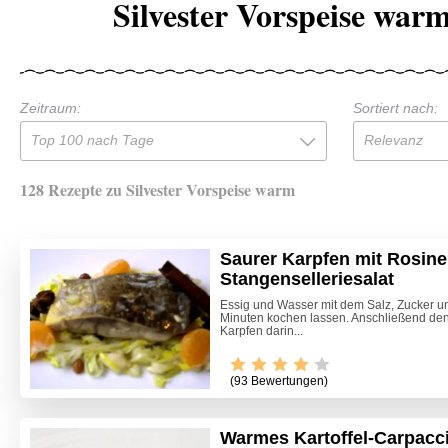
Silvester Vorspeise war
Zeitraum:
Sortiert nach:
Top 100 nach Tage
Relevanz
128 Rezepte zu Silvester Vorspeise warm
Saurer Karpfen mit Rosine
Stangenselleriesalat
Essig und Wasser mit dem Salz, Zucker 
Minuten kochen lassen. Anschließend de
Karpfen darin...
(93 Bewertungen)
Warmes Kartoffel-Carpaccio