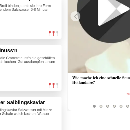
Brett binden, damit sie ihre Form
chendem Salzwasser 6-8 Minuten
Previous
lnuss'n
 die Grammelnuss'n die geschälten
ich kochen. Gut ausdampfen lassen
 Sauce aus Bratrückstand
Wie mache ich eine schnelle Sau
Hollandaise?
zum Video
z
er Saiblingskaviar
lingskaviar Salzwasser mit Minze
er Schale weich kochen. Wasser