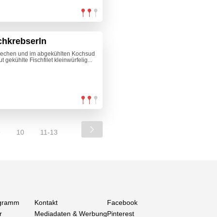
chkrebserln
brechen und im abgekühlten Kochsud
 gekühlte Fischfilet kleinwürfelig...
9
10
11-13
gramm
Kontakt
Facebook
r
Mediadaten & Werbung
Pinterest