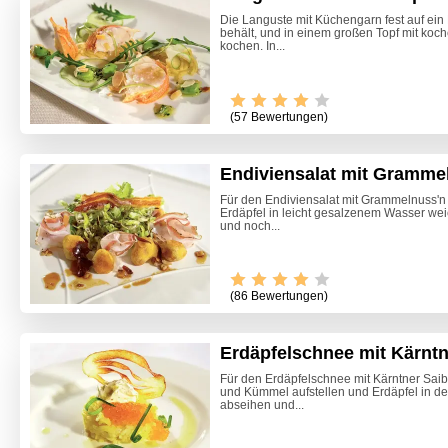
Die Languste mit Küchengarn fest auf ein 
behält, und in einem großen Topf mit ko
kochen. In...
(57 Bewertungen)
Endiviensalat mit Gramme
Für den Endiviensalat mit Grammelnuss'n
Erdäpfel in leicht gesalzenem Wasser we
und noch...
Video -
(86 Bewertungen)
Erdäpfelschnee mit Kärntn
Für den Erdäpfelschnee mit Kärntner Saib
und Kümmel aufstellen und Erdäpfel in d
abseihen und...