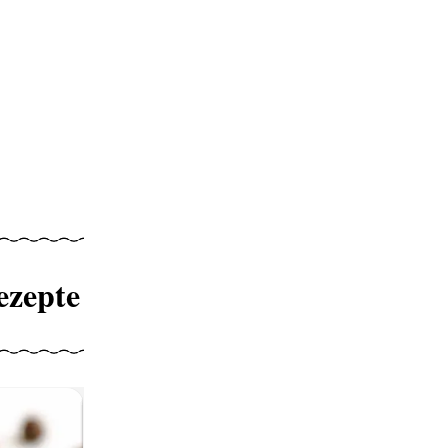
ezepte