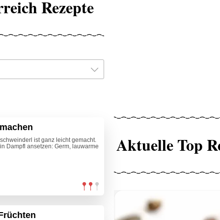
rreich Rezepte
r machen
Aktuelle Top R
chweinderl ist ganz leicht gemacht.
 ein Dampfl ansetzen: Germ, lauwarme
 Früchten