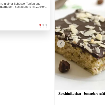
rn. In einer Schüssel Topfen und
terheben. Schlagobers mit Zucker...
Previous
l-Zucchini-Laibchen
Zucchinikuchen - besonders saft