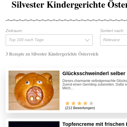
Silvester Kindergerichte Öste
Zeitraum:
Sortiert nach:
Top 100 nach Tage
Relevanz
3 Rezepte zu Silvester Kindergerichte Österreich
Glücksschweinderl selbe
Dieses charmante selbstgemachte Glückss
Zuerst einen Germteig zubereiten. Dafür
Milch,...
(212 Bewertungen)
Topfencreme mit frischen