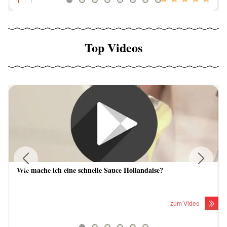
Top Videos
Wie mache ich eine schnelle Sauce Hollandaise?
Previous
Next
zum Video