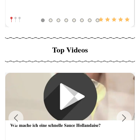
Top Videos
Wie mache ich eine schnelle Sauce Hollandaise?
Previous
Next