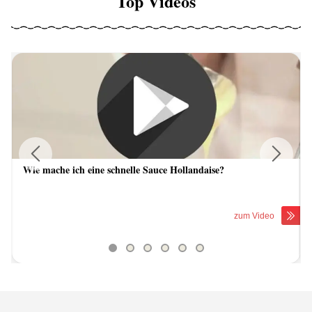
Top Videos
Wie mache ich eine schnelle Sauce Hollandaise?
Previous
Next
zum Video