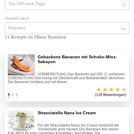
Top 100 nach Tage
Sortiert nach:
Relevanz
11 Rezepte zu Minze Bananen
Gebackene Bananen mit Schoko-Minz-
Sabayon
VORBEREITUNG Das Backrohr auf 200 °C vorheizen.
ZUBEREITUNG Den Honig mit Zitronensaft und Bananenlikör verrühren.
Die Bananen schälen und mit dieser...
(128 Bewertungen)
Stracciatella Nana Ice Cream
Für die Stracciatella Nana Ice Cream zunächst die
Schokolade grob hacken.Die Bananen fein mixen.
Evtl. Milch für eine cremigere Konsistenz hinzufügen. Die...