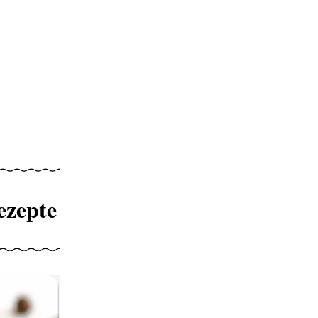
ezepte