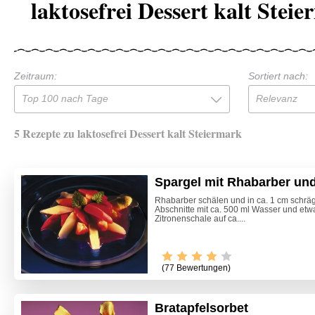
laktosefrei Dessert kalt Stei
Zeitraum:
Sortiert nach:
Top 100 nach Tage
Relevanz
5 Rezepte zu laktosefrei Dessert kalt Steiermark
Spargel mit Rhabarber un
Rhabarber schälen und in ca. 1 cm schrä
Abschnitte mit ca. 500 ml Wasser und etw
Zitronenschale auf ca....
(77 Bewertungen)
Bratapfelsorbet