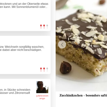
btrocknen und an der Oberseite etwas
eten kann. Mit Sonnenblumenöl oder...
zw. Weichseln sorgfältig waschen,
Previous
te dabei aber nicht beschädigen.
nen, in Stücke schneiden
asser und Zitronensaft
n-Eis
Zucchinikuchen - besonders saft
julielovesm
ango