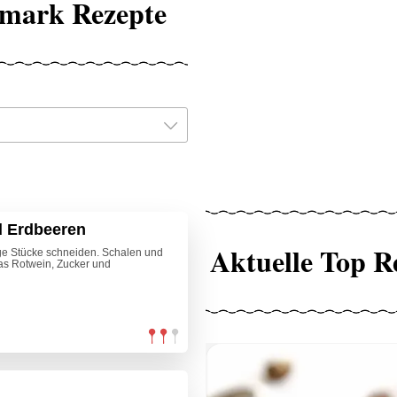
ermark Rezepte
d Erdbeeren
Aktuelle Top R
ge Stücke schneiden. Schalen und
as Rotwein, Zucker und